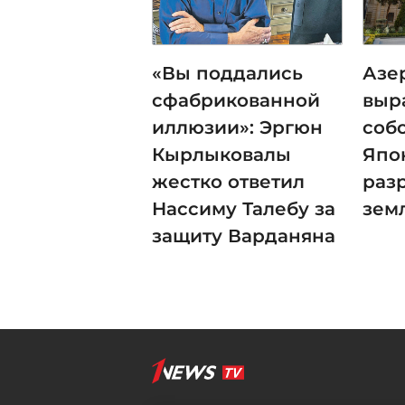
«Вы поддались
Азе
сфабрикованной
выр
иллюзии»: Эргюн
соб
Кырлыковалы
Япо
жестко ответил
раз
Нассиму Талебу за
зем
защиту Варданяна