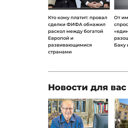
Кто кому платит: провал
От им
сделки ФИФА обнажил
спрос
раскол между богатой
«еди
Европой и
разош
развивающимися
Баку 
странами
Новости для вас