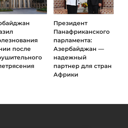
рбайджан
Президент
азил
Панафриканского
олезнования
парламента:
нии после
Азербайджан —
рушительного
надежный
летрясения
партнер для стран
Африки