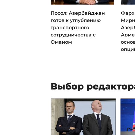
Посол: Азербайджан
Фарх
готов к углублению
Мирн
транспортного
Азер
сотрудничества с
Арме
Оманом
осно
опци
Выбор редактор