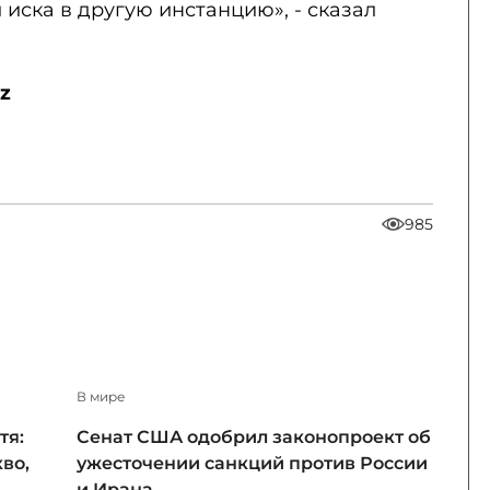
 иска в другую инстанцию», - сказал
z
985
В мире
тя:
Сенат США одобрил законопроект об
во,
ужесточении санкций против России
и Ирана