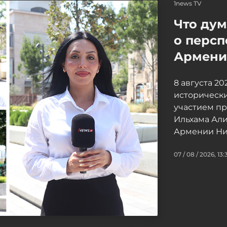
1news TV
Что ду
о персп
Армение
8 августа 2
исторически
участием п
Ильхама Ал
Армении Ни
07 / 08 / 2026, 13: