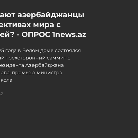
мают азербайджанцы
ективах мира с
й? - ОПРОС 1news.az
025 года в Белом доме состоялся
й трехсторонний саммит с
резидента Азербайджана
иева, премьер-министра
кола
37