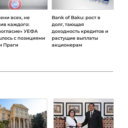
ени всех, не
Bank of Baku: рост в
ив каждого:
долг, тающая
ногласие» УЕФА
доходность кредитов и
лось с позициями
растущие выплаты
и Праги
акционерам