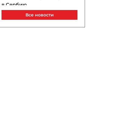
в Сербию
07 / 08 / 2026, 21:40
Все новости
Анар Байрамов уволил
замдиректора Yeni Klinika
07 / 08 / 2026, 21:20
В Лачине вспыхнул пожар
рядом с жилыми домами
07 / 08 / 2026, 21:00
В Бейлагане подросток
утонул в канале
07 / 08 / 2026, 20:33
Турецкий сухогруз
атакован дроном у порта
Новороссийск