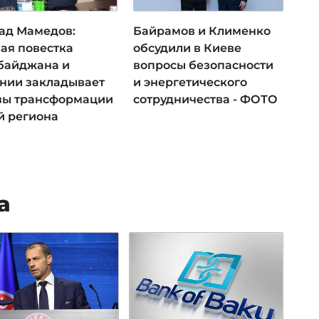
ад Мамедов:
Байрамов и Клименко
ая повестка
обсудили в Киеве
байджана и
вопросы безопасности
нии закладывает
и энергетического
вы трансформации
сотрудничества - ФОТО
й региона
а