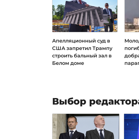
Апелляционный суд в
Моло
США запретил Трампу
погиб
строить бальный зал в
добра
Белом доме
пара
Выбор редактор