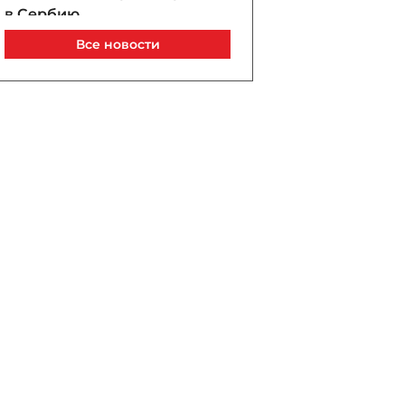
в Сербию
07 / 08 / 2026, 21:40
Все новости
Анар Байрамов уволил
замдиректора Yeni Klinika
07 / 08 / 2026, 21:20
В Лачине вспыхнул пожар
рядом с жилыми домами
07 / 08 / 2026, 21:00
В Бейлагане подросток
утонул в канале
07 / 08 / 2026, 20:33
Турецкий сухогруз
атакован дроном у порта
Новороссийск