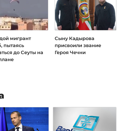
дой мигрант
Сыну Кадырова
, пытаясь
присвоили звание
ться до Сеуты на
Героя Чечни
плане
а