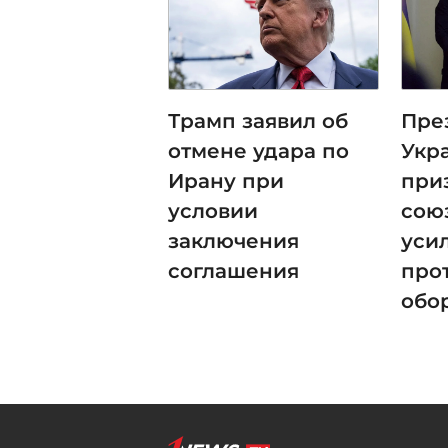
Трамп заявил об
Пре
отмене удара по
Укр
Ирану при
при
условии
сою
заключения
уси
соглашения
про
обо