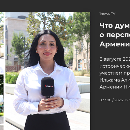
1news TV
Что ду
о персп
Армение
8 августа 2
исторически
участием п
Ильхама Ал
Армении Ни
07 / 08 / 2026, 13: