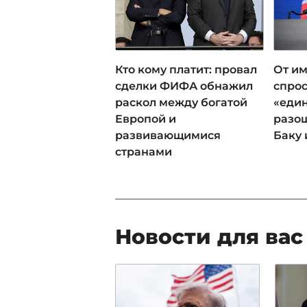
Кто кому платит: провал
От им
сделки ФИФА обнажил
спрос
раскол между богатой
«еди
Европой и
разош
развивающимися
Баку 
странами
Новости для вас