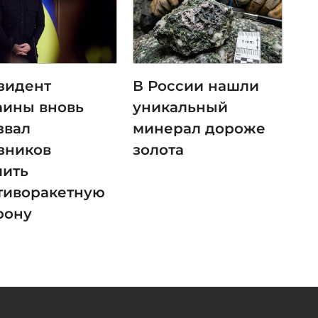
зидент
В России нашли
аины вновь
уникальный
звал
минерал дороже
зников
золота
лить
тиворакетную
рону