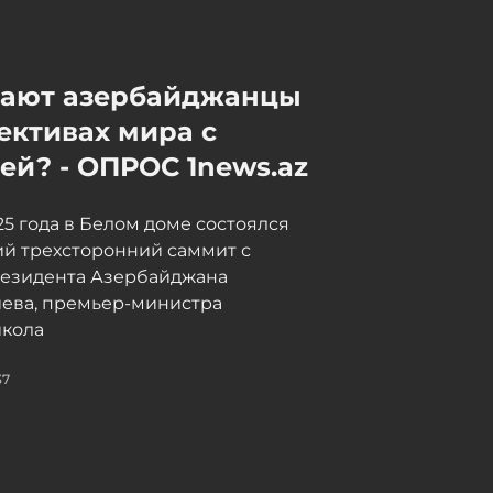
мают азербайджанцы
ективах мира с
й? - ОПРОС 1news.az
025 года в Белом доме состоялся
й трехсторонний саммит с
резидента Азербайджана
иева, премьер-министра
кола
37