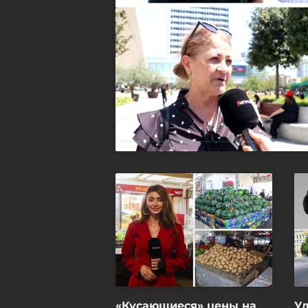
«Кусающиеся» цены на
Ул