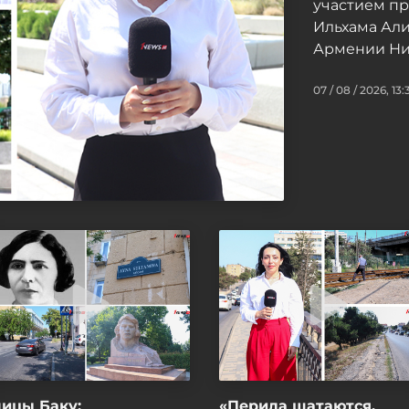
участием п
Ильхама Ал
Армении Ни
07 / 08 / 2026, 13:
ицы Баку:
«Перила шатаются,