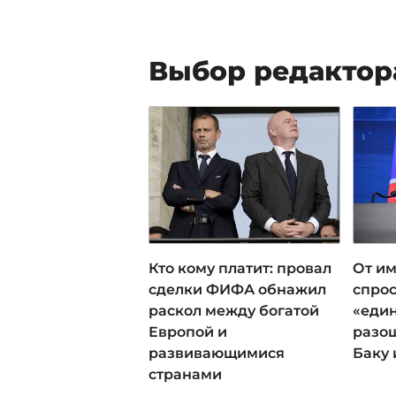
Выбор редактор
Кто кому платит: провал
От им
сделки ФИФА обнажил
спрос
раскол между богатой
«еди
Европой и
разош
развивающимися
Баку 
странами