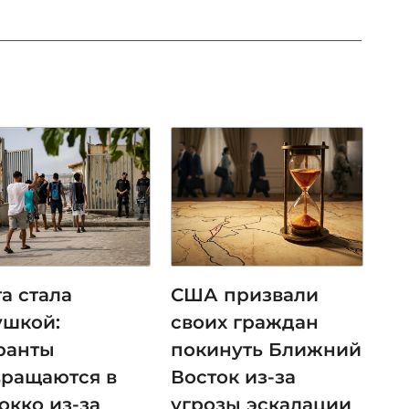
а стала
США призвали
ушкой:
своих граждан
ранты
покинуть Ближний
вращаются в
Восток из-за
окко из-за
угрозы эскалации