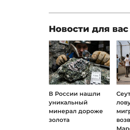
Новости для вас
В России нашли
Сеут
уникальный
лов
минерал дороже
миг
золота
воз
Мар