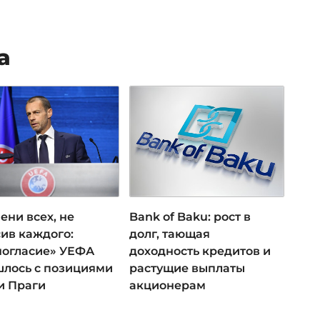
а
ени всех, не
Bank of Baku: рост в
ив каждого:
долг, тающая
ногласие» УЕФА
доходность кредитов и
лось с позициями
растущие выплаты
и Праги
акционерам