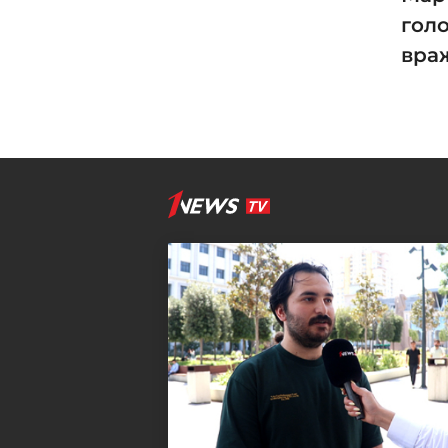
гол
вра