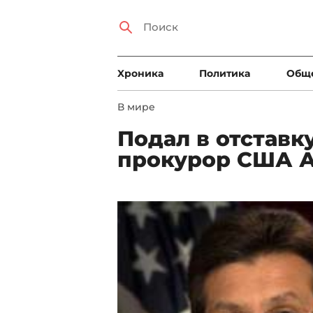
Xроника
Политика
Общ
В мире
Подал в отставк
прокурор США А