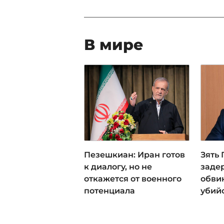
В мире
Пезешкиан: Иран готов
Зять
к диалогу, но не
заде
откажется от военного
обви
потенциала
убий