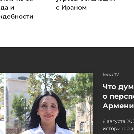
ода и
с Ираном
ждебности
1news TV
Что ду
о персп
Армение
8 августа 2
исторически