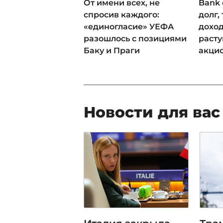
От имени всех, не
Bank 
спросив каждого:
долг,
«единогласие» УЕФА
доход
разошлось с позициями
раст
Баку и Праги
акци
Новости для вас