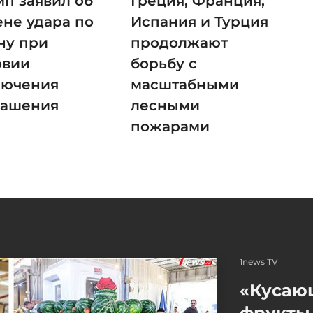
мп заявил об
Греция, Франция,
ене удара по
Испания и Турция
ну при
продолжают
овии
борьбу с
лючения
масштабными
лашения
лесными
пожарами
1news TV
«Кусаю
фрукты 