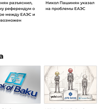
нян разъяснил,
Никол Пашинян указал
му референдум о
на проблемы ЕАЭС
ре между ЕАЭС и
евозможен
а