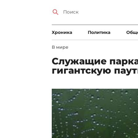
Xроника
Политика
Общ
В мире
Служащие парк
гигантскую пау