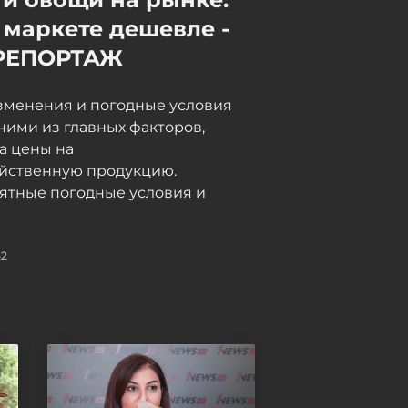
склады Wildberries
 маркете дешевле -
Сегодня, 09:30
РЕПОРТАЖ
зменения и погодные условия
ними из главных факторов,
а цены на
яйственную продукцию.
ятные погодные условия и
52