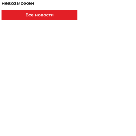
невозможен
Сегодня, 11:25
Все новости
Никол Пашинян указал на
проблемы ЕАЭС
Сегодня, 11:17
Из-за низкого уровня воды
в Рейне в Кельне нашли
500 кг бомбу времен
Второй мировой
Сегодня, 11:09
Впервые в истории
Армении католикос всех
армян предстанет перед
судом
Сегодня, 10:50