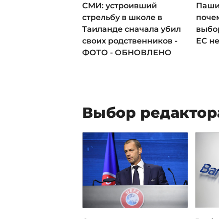
СМИ: устроивший
Паши
стрельбу в школе в
поче
Таиланде сначала убил
выбо
своих родственников -
ЕС н
ФОТО - ОБНОВЛЕНО
Выбор редактор