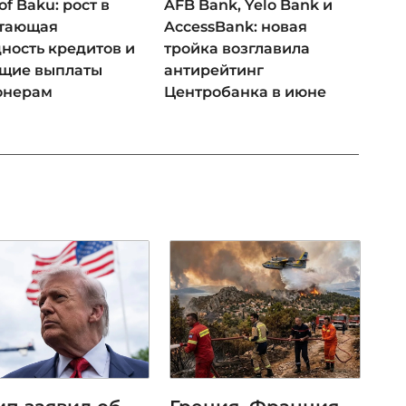
of Baku: рост в
AFB Bank, Yelo Bank и
 тающая
AccessBank: новая
ность кредитов и
тройка возглавила
ущие выплаты
антирейтинг
онерам
Центробанка в июне