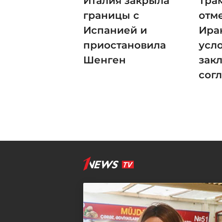
Италия закрыла
Тра
границы с
отм
Испанией и
Ира
приостановила
усл
Шенген
зак
сог