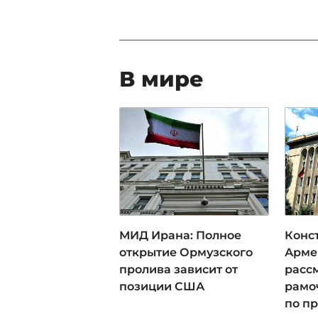
В мире
МИД Ирана: Полное
Конс
открытие Ормузского
Арме
пролива зависит от
расс
позиции США
рамо
по пр