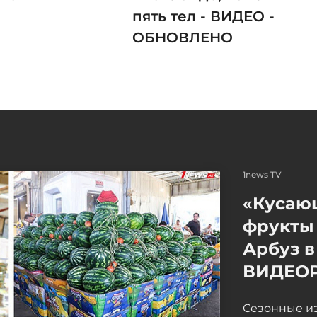
пять тел - ВИДЕО -
ОБНОВЛЕНО
1news TV
«Кусаю
фрукты 
Арбуз в
ВИДЕО
Сезонные и