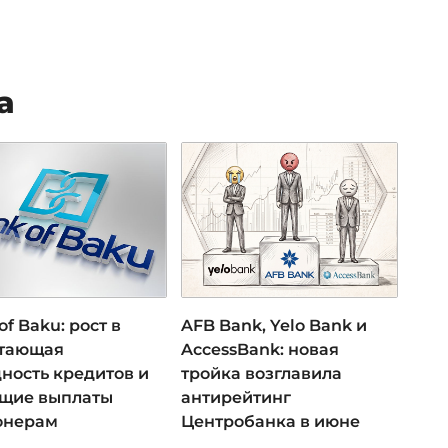
а
of Baku: рост в
AFB Bank, Yelo Bank и
 тающая
AccessBank: новая
ность кредитов и
тройка возглавила
ущие выплаты
антирейтинг
онерам
Центробанка в июне