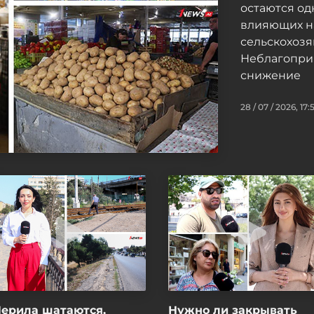
остаются од
влияющих н
сельскохоз
Неблагопри
снижение
28 / 07 / 2026, 17:
Перила шатаются,
Нужно ли закрывать