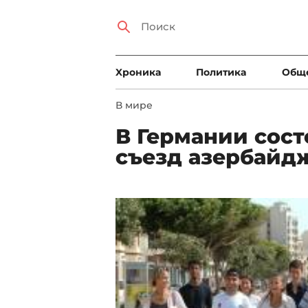
Xроника
Политика
Общ
В мире
В Германии сос
съезд азербайд