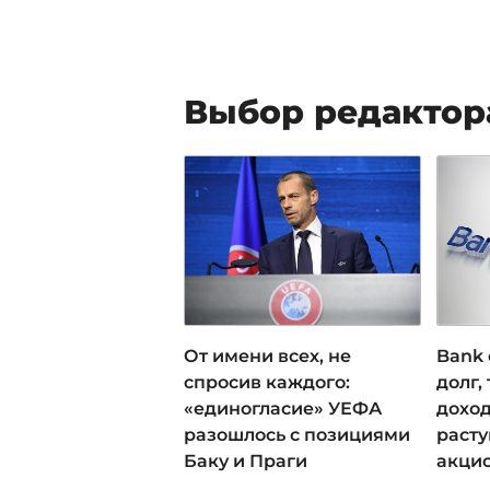
Выбор редактор
От имени всех, не
Bank 
спросив каждого:
долг,
«единогласие» УЕФА
доход
разошлось с позициями
раст
Баку и Праги
акци