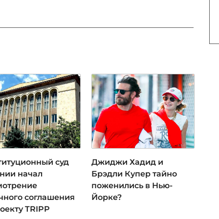
титуционный суд
Джиджи Хадид и
нии начал
Брэдли Купер тайно
мотрение
поженились в Нью-
чного соглашения
Йорке?
оекту TRIPP