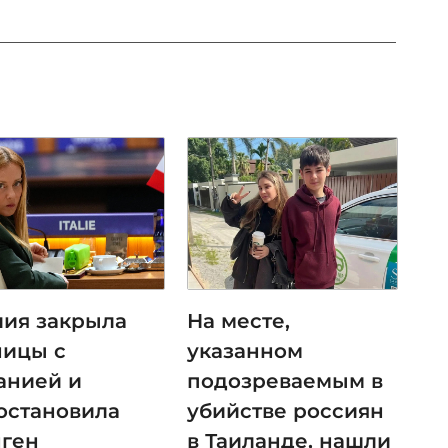
лия закрыла
На месте,
ницы с
указанном
анией и
подозреваемым в
остановила
убийстве россиян
ген
в Таиланде, нашли