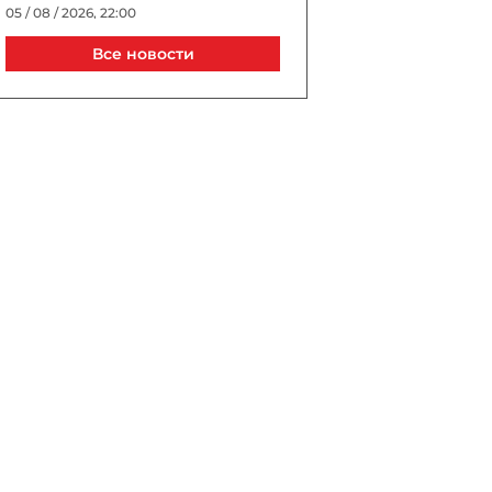
05 / 08 / 2026, 22:00
Все новости
Джиджи Хадид и Брэдли
Купер тайно поженились в
Нью-Йорке?
05 / 08 / 2026, 21:40
Выборы президента УЕФА
пройдут в Астане в 2027
году
05 / 08 / 2026, 21:20
Трагедия в известном ТЦ
Баку: сотрудник погиб, упав
в шахту лифта
05 / 08 / 2026, 20:40
В Турции спустя 10 лет