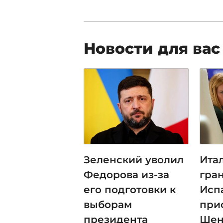
Новости для вас
Зеленский уволил
Ита
Федорова из-за
гра
его подготовки к
Исп
выборам
при
президента
Шен