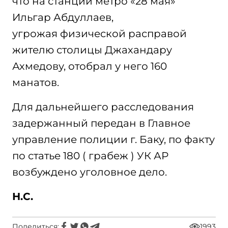
что на станции метро «28 мая»
Ильгар Абдуллаев,
угрожая физической расправой
жителю столицы Джахандару
Ахмедову, отобрал у него 160
манатов.
Для дальнейшего расследования
задержанный передан в Главное
управление полиции г. Баку, по факту
по статье 180 ( грабеж ) УК АР
возбуждено уголовное дело.
Н.С.
Поделиться:
1993