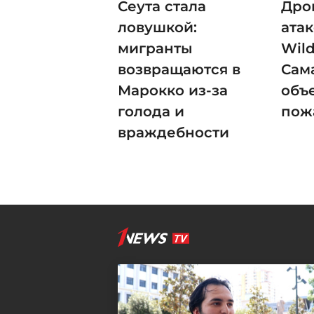
Сеута стала
Дро
ловушкой:
ата
мигранты
Wild
возвращаются в
Сам
Марокко из-за
объ
голода и
пож
враждебности