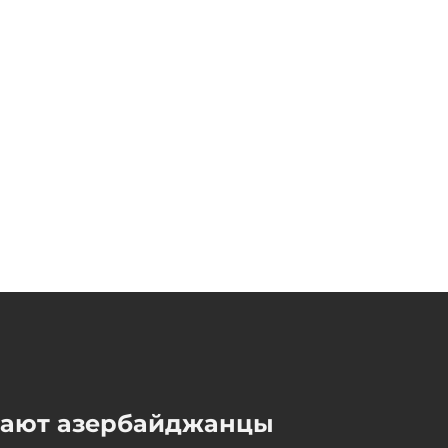
- ВИДЕО
Сегодня, 12:32
В Гобустане автомобиль
врезался в фонарный
столб, есть погибший
Сегодня, 12:25
Пезешкиан: Иран готов к
диалогу, но не откажется от
военного потенциала
Сегодня, 12:15
мают азербайджанцы