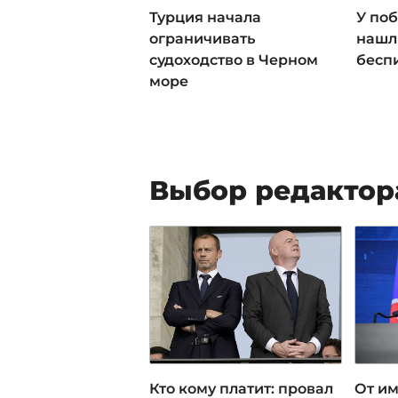
Турция начала
У по
ограничивать
нашл
судоходство в Черном
бесп
море
Выбор редактор
Кто кому платит: провал
От им