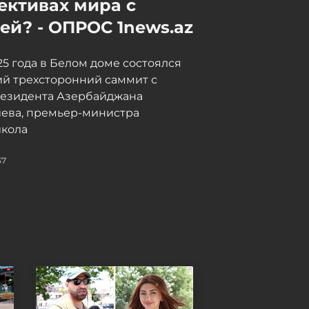
ективах мира с
й? - ОПРОС 1news.az
025 года в Белом доме состоялся
й трехсторонний саммит с
резидента Азербайджана
иева, премьер-министра
кола
37