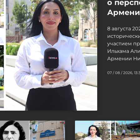
о персп
Армение
8 августа 2
исторически
участием п
Ильхама Ал
Армении Ни
07 / 08 / 2026, 13: