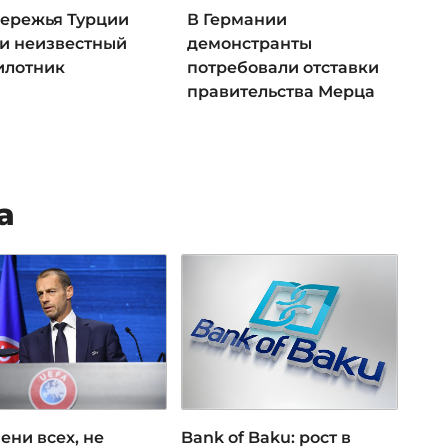
бережья Турции
В Германии
и неизвестный
демонстранты
илотник
потребовали отставки
правительства Мерца
а
ени всех, не
Bank of Baku: рост в