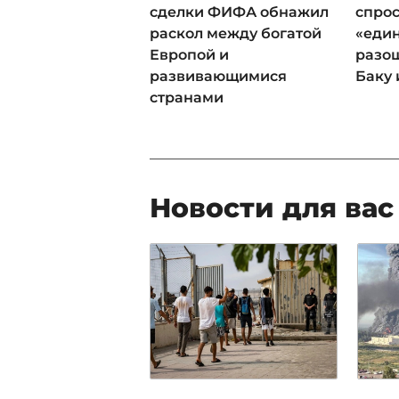
сделки ФИФА обнажил
спрос
раскол между богатой
«еди
Европой и
разош
развивающимися
Баку 
странами
Новости для вас