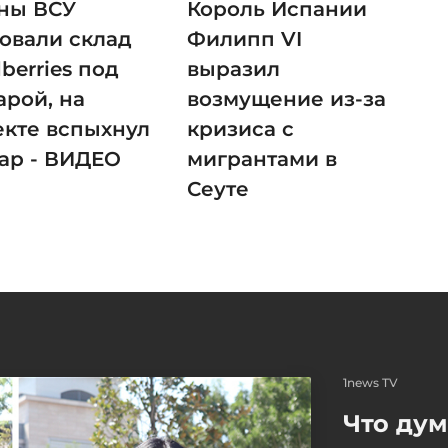
ны ВСУ
Король Испании
ковали склад
Филипп VI
berries под
выразил
арой, на
возмущение из-за
екте вспыхнул
кризиса с
ар - ВИДЕО
мигрантами в
Сеуте
1news TV
Что ду