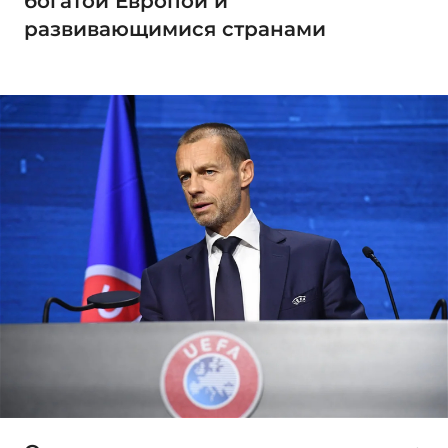
богатой Европой и
развивающимися странами