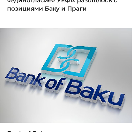
«единогласие» УЕФА разошлось с
позициями Баку и Праги