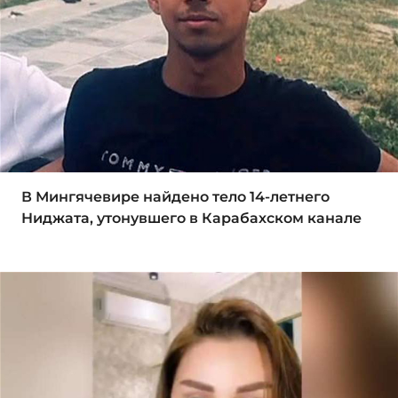
В Мингячевире найдено тело 14-летнего
Ниджата, утонувшего в Карабахском канале