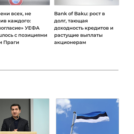
ени всех, не
Bank of Baku: рост в
ив каждого:
долг, тающая
ногласие» УЕФА
доходность кредитов и
лось с позициями
растущие выплаты
и Праги
акционерам