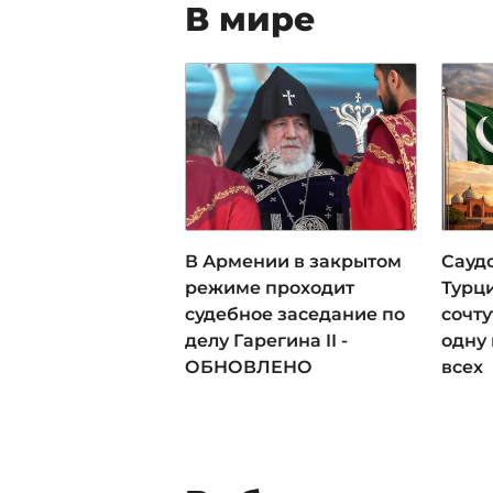
В мире
В Армении в закрытом
Сауд
режиме проходит
Турц
судебное заседание по
сочт
делу Гарегина II -
одну 
ОБНОВЛЕНО
всех