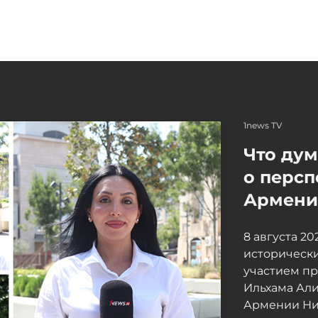
1news TV
Что ду
о персп
Армение
8 августа 2
исторически
участием п
Ильхама Ал
Армении Ни