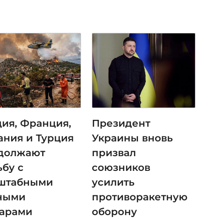
ция, Франция,
Президент
ания и Турция
Украины вновь
должают
призвал
ьбу с
союзников
штабными
усилить
ными
противоракетную
арами
оборону