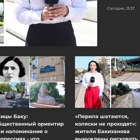
Сегодня, 13:37
ицы Баку:
«Перила шатаются,
бщественный ориентир
коляски не проходят»:
ли напоминание о
жители Бакиханова
прессиях - что
вынуждены рисковать