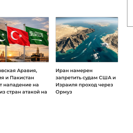
овская Аравия,
Иран намерен
ия и Пакистан
запретить судам США и
ут нападение на
Израиля проход через
из стран атакой на
Ормуз