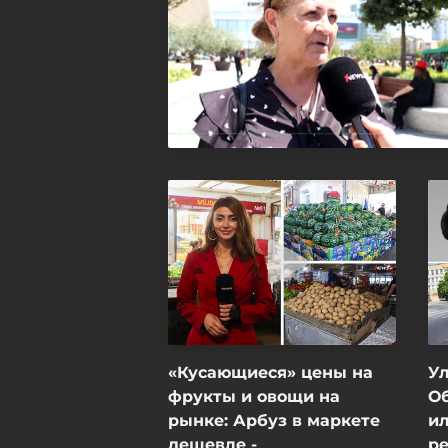
«Кусающиеся» цены на
Ул
фрукты и овощи на
О
рынке: Арбуз в маркете
и
дешевле -
ре