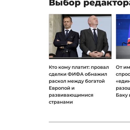
Выбор редактор
Кто кому платит: провал
От им
сделки ФИФА обнажил
спрос
раскол между богатой
«еди
Европой и
разош
развивающимися
Баку 
странами