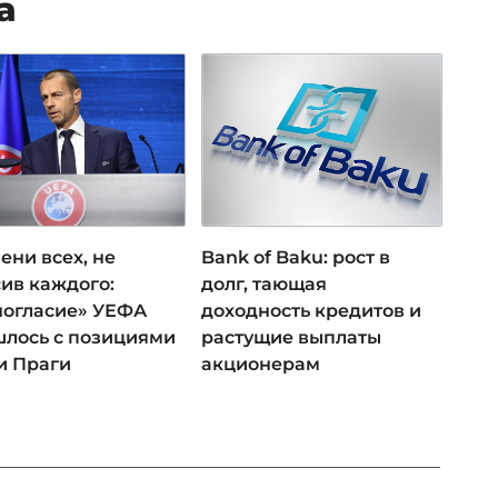
а
ени всех, не
Bank of Baku: рост в
ив каждого:
долг, тающая
ногласие» УЕФА
доходность кредитов и
лось с позициями
растущие выплаты
и Праги
акционерам