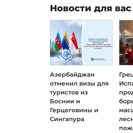
Новости для вас
Азербайджан
Гре
отменил визы для
Исп
туристов из
про
Боснии и
бор
Герцеговины и
мас
Сингапура
лес
пож