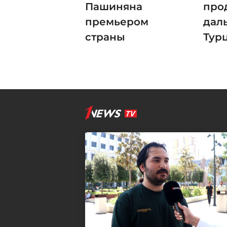
Пашиняна
про
премьером
дал
страны
Тур