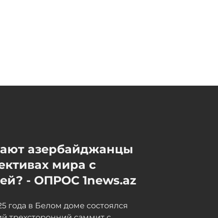
мают азербайджанцы
ективах мира с
й? - ОПРОС 1news.az
025 года в Белом доме состоялся
й трехсторонний саммит с