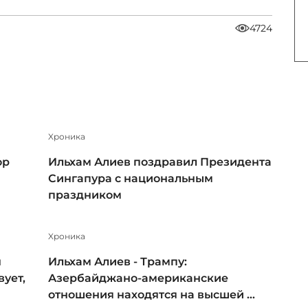
4724
Xроника
ор
Ильхам Алиев поздравил Президента
Сингапура с национальным
праздником
Xроника
н
Ильхам Алиев - Трампу:
ует,
Азербайджано-американские
отношения находятся на высшей ...