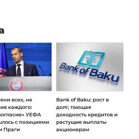
а
ени всех, не
Bank of Baku: рост в
ив каждого:
долг, тающая
ногласие» УЕФА
доходность кредитов и
лось с позициями
растущие выплаты
и Праги
акционерам