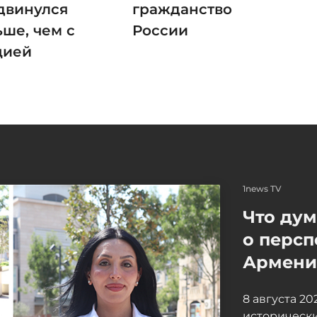
двинулся
гражданство
ьше, чем с
России
цией
1news TV
Что ду
о персп
Армение
8 августа 2
исторически