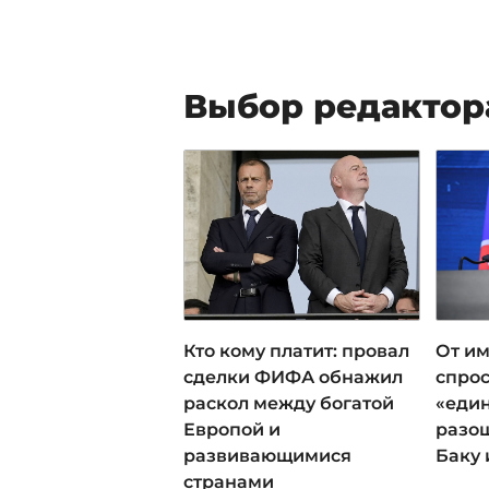
Выбор редактор
Кто кому платит: провал
От им
сделки ФИФА обнажил
спрос
раскол между богатой
«еди
Европой и
разош
развивающимися
Баку 
странами