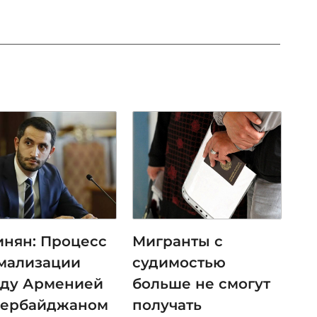
инян: Процесс
Мигранты с
мализации
судимостью
ду Арменией
больше не смогут
зербайджаном
получать