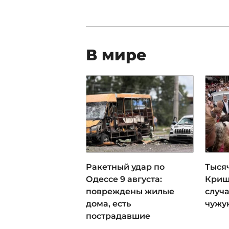
В мире
Ракетный удар по
Тыся
Одессе 9 августа:
Криш
повреждены жилые
случ
дома, есть
чужу
пострадавшие