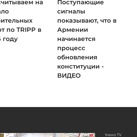
считываем на
Поступающие
ало
сигналы
оительных
показывают, что в
т по TRIPP в
Армении
6 году
начинается
процесс
обновления
конституции -
ВИДЕО
1news TV