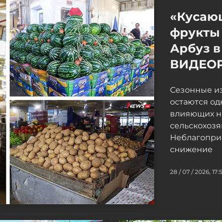
«Кусаю
фрукты 
Арбуз в
ВИДЕО
Сезонные и
остаются од
влияющих н
сельскохоз
Неблагопри
снижение
28 / 07 / 2026, 17: