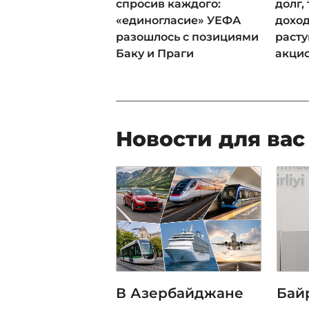
спросив каждого:
долг,
«единогласие» УЕФА
доход
разошлось с позициями
раст
Баку и Праги
акци
Новости для вас
В Азербайджане
Бай