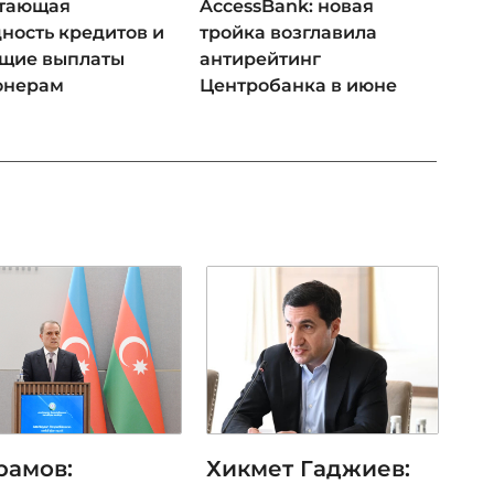
 тающая
AccessBank: новая
ность кредитов и
тройка возглавила
ущие выплаты
антирейтинг
онерам
Центробанка в июне
рамов:
Хикмет Гаджиев: