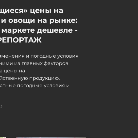
Сегодня, 10:10
щиеся» цены на
Россия отправит в
и овощи на рынке:
Армению 18 вагонов груза
 маркете дешевле -
через Азербайджан
РЕПОРТАЖ
Сегодня, 10:02
зменения и погодные условия
ними из главных факторов,
а цены на
яйственную продукцию.
ятные погодные условия и
52