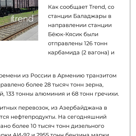
Как сообщает Trend, со
станции Баладжары в
направлении станции
Бёюк-Кясик были
отправлены 126 тонн
карбамида (2 вагона) и
времени из России в Армению транзитом
авлено более 28 тысяч тонн зерна,
й, 133 тонны алюминия и 68 тонн гречихи.
итных перевозок, из Азербайджана в
тся нефтепродукты. На сегодняшний
ано более 10 тысяч тонн дизельного
арки АИ-92 и 2955 тонн бензина марки