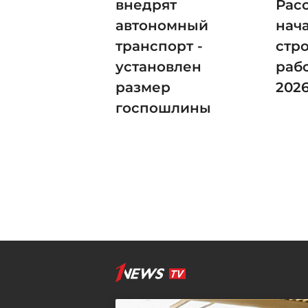
внедрят
Рас
автономный
нач
транспорт -
стр
установлен
рабо
размер
202
госпошлины