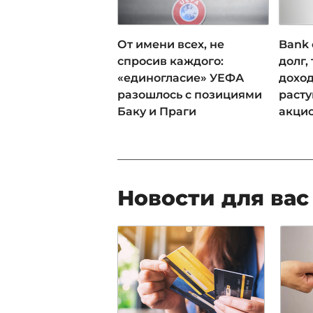
От имени всех, не
Bank 
спросив каждого:
долг,
«единогласие» УЕФА
доход
разошлось с позициями
раст
Баку и Праги
акци
Новости для вас