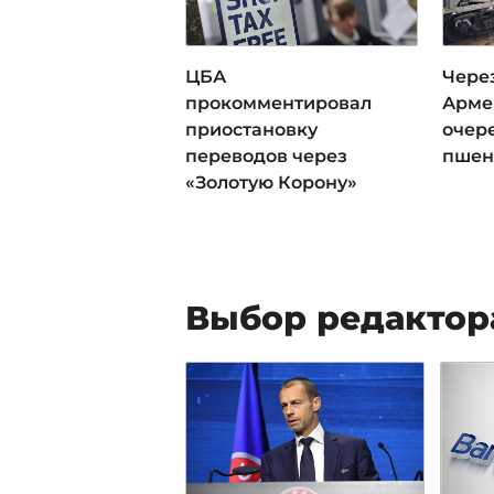
ЦБА
Чере
прокомментировал
Арме
приостановку
очер
переводов через
пше
«Золотую Корону»
Выбор редактор