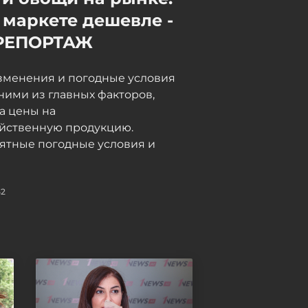
дальнобойщики в Грузии
 маркете дешевле -
неделями не могут пройти
РЕПОРТАЖ
таможню, в МИД направлен
запрос - ФОТО -
ОБНОВЛЕНО
зменения и погодные условия
06 / 08 / 2026, 18:15
ними из главных факторов,
а цены на
яйственную продукцию.
ятные погодные условия и
52