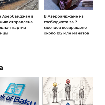
з Азербайджан в
В Азербайджане из
нию отправлена
госбюджета за 7
едная партия
месяцев возвращено
ницы
около 192 млн манатов
а