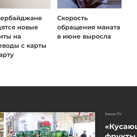
зербайджане
Скорость
дятся новые
обращения маната
иты на
в июне выросла
еводы с карты
арту
1news TV
«Кусаю
фрукты 