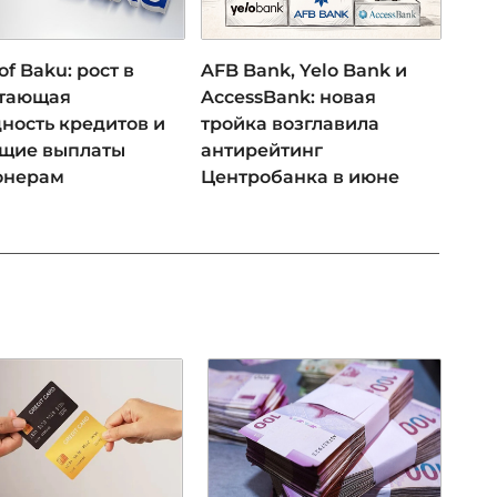
of Baku: рост в
AFB Bank, Yelo Bank и
 тающая
AccessBank: новая
ность кредитов и
тройка возглавила
ущие выплаты
антирейтинг
онерам
Центробанка в июне