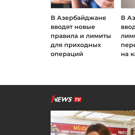
В Азербайджане
В А
вводят новые
вво
правила и лимиты
лим
для приходных
пер
операций
на к