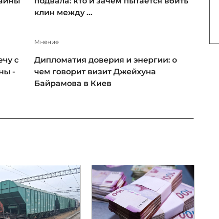
раины
подвала: кто и зачем пытается вбить
клин между ...
Мнение
чу с
Дипломатия доверия и энергии: о
ны -
чем говорит визит Джейхуна
Байрамова в Киев