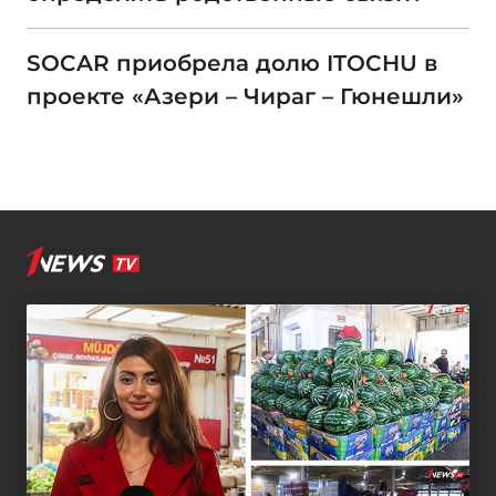
SOCAR приобрела долю ITOCHU в
проекте «Азери – Чираг – Гюнешли»