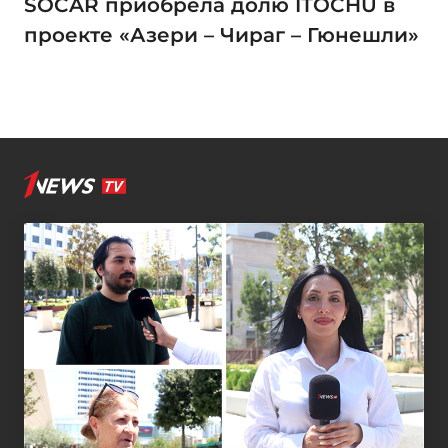
SOCAR приобрела долю ITOCHU в
проекте «Азери – Чираг – Гюнешли»