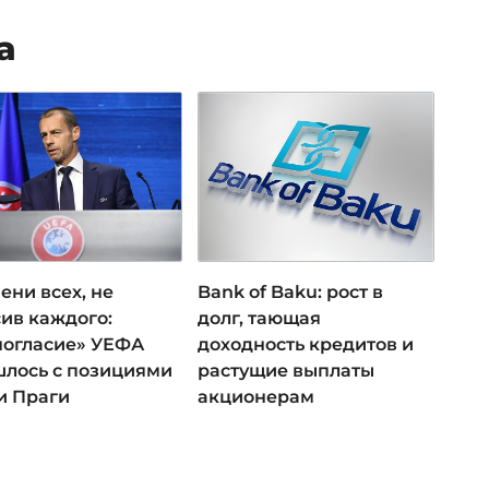
а
ени всех, не
Bank of Baku: рост в
ив каждого:
долг, тающая
ногласие» УЕФА
доходность кредитов и
лось с позициями
растущие выплаты
и Праги
акционерам