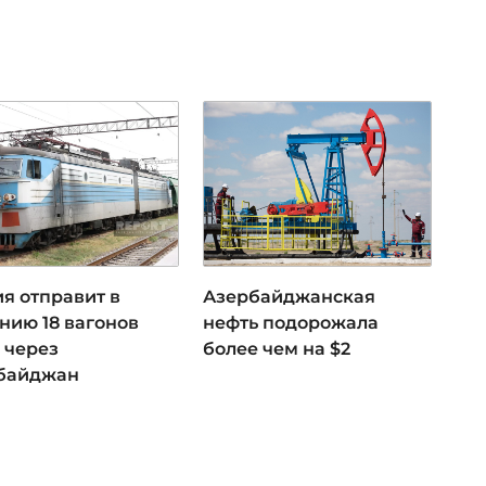
я отправит в
Азербайджанская
нию 18 вагонов
нефть подорожала
 через
более чем на $2
байджан