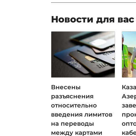
Новости для вас
Внесены
Каза
разъяснения
Азе
относительно
зав
введения лимитов
про
на переводы
опт
между картами
каб