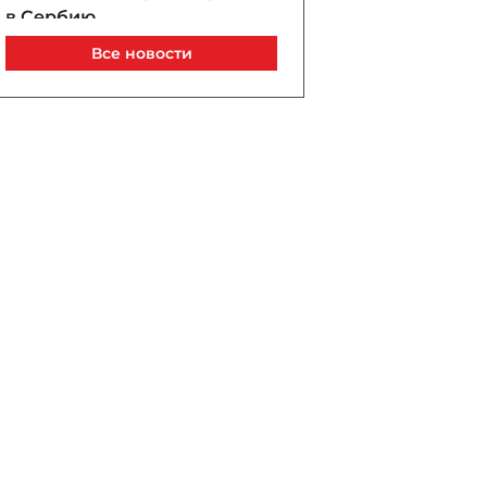
в Сербию
07 / 08 / 2026, 21:40
Все новости
Анар Байрамов уволил
замдиректора Yeni Klinika
07 / 08 / 2026, 21:20
В Лачине вспыхнул пожар
рядом с жилыми домами
07 / 08 / 2026, 21:00
В Бейлагане подросток
утонул в канале
07 / 08 / 2026, 20:33
Турецкий сухогруз
атакован дроном у порта
Новороссийск