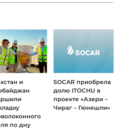
хстан и
SOCAR приобрела
рбайджан
долю ITOCHU в
ершили
проекте «Азери –
кладку
Чираг – Гюнешли»
оволоконного
еля по дну