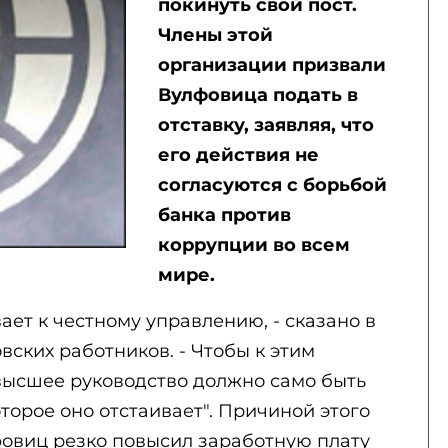
покинуть свой пост.
Члены этой
организации призвали
Вулфовица подать в
отставку, заявляя, что
его действия не
согласуются с борьбой
банка против
коррупции во всем
мире.
ет к честному управлению, - сказано в
ских работников. - Чтобы к этим
ысшее руководство должно само быть
торое оно отстаивает". Причиной этого
лфовиц резко повысил заработную плату