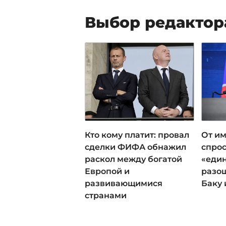
Выбор редактор
Кто кому платит: провал
От им
сделки ФИФА обнажил
спрос
раскол между богатой
«еди
Европой и
разош
развивающимися
Баку 
странами