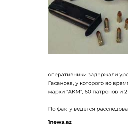
оперативники задержали ур
Гасанова, у которого во вре
марки "АКМ", 60 патронов и 2
По факту ведется расследова
1
news.
az