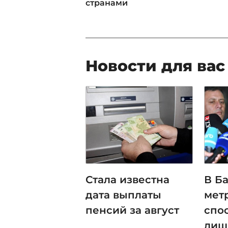
странами
Новости для вас
Стала известна
В Б
дата выплаты
мет
пенсий за август
спо
лиш