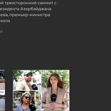
й трехсторонний саммит с
танкеры с казахстанской
резидента Азербайджана
нефтью в Черном море
иева, премьер-министра
Сегодня, 09:15
кола
37