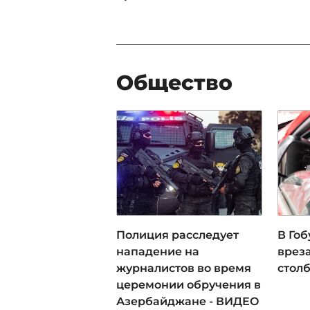
Общество
Полиция расследует
В Го
нападение на
врез
журналистов во время
столб
церемонии обручения в
Азербайджане - ВИДЕО