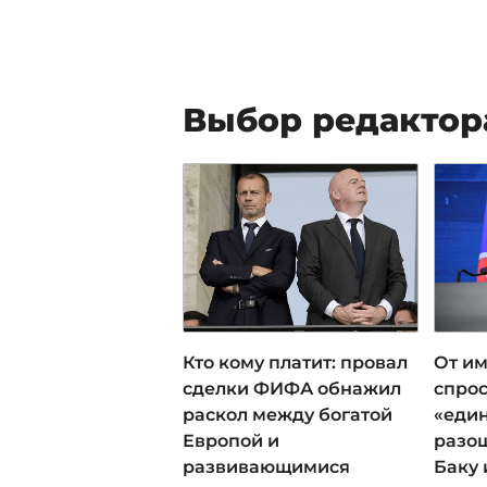
Выбор редактор
Кто кому платит: провал
От им
сделки ФИФА обнажил
спрос
раскол между богатой
«еди
Европой и
разош
развивающимися
Баку 