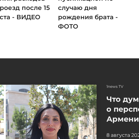
роезд после 15
случаю дня
уста - ВИДЕО
рождения брата -
ФОТО
1news TV
Что ду
о персп
Армение
8 августа 2