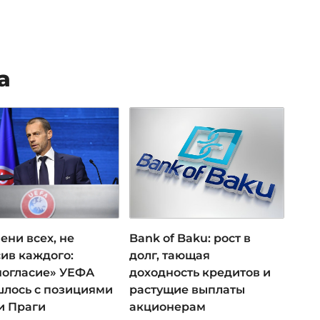
а
ени всех, не
Bank of Baku: рост в
ив каждого:
долг, тающая
ногласие» УЕФА
доходность кредитов и
лось с позициями
растущие выплаты
и Праги
акционерам