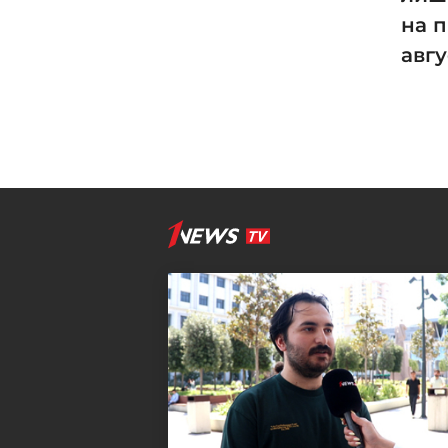
на п
авг