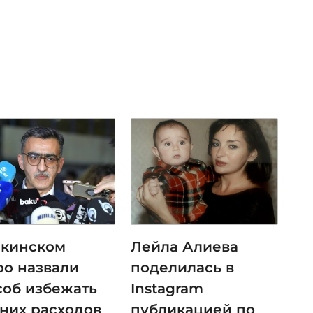
акинском
Лейла Алиева
ро назвали
поделилась в
соб избежать
Instagram
них расходов
публикацией по