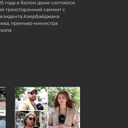
025 года в Белом доме состоялся
Новые здания и
й трехсторонний саммит с
капитальный ремонт: какие
резидента Азербайджана
школы и детсады Баку
иева, премьер-министра
обновляют к сентябрю -
кола
ФОТО
Сегодня, 13:14