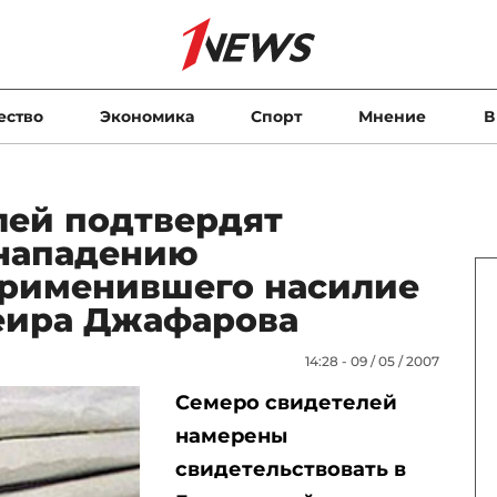
ество
Экономика
Спорт
Мнение
В
лей подтвердят
 нападению
применившего насилие
еира Джафарова
14:28 - 09 / 05 / 2007
Семеро свидетелей
намерены
свидетельствовать в