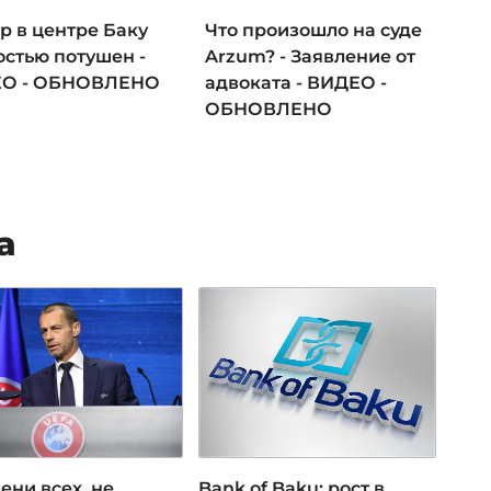
р в центре Баку
Что произошло на суде
остью потушен -
Arzum? - Заявление от
О - ОБНОВЛЕНО
адвоката - ВИДЕО -
ОБНОВЛЕНО
а
ени всех, не
Bank of Baku: рост в