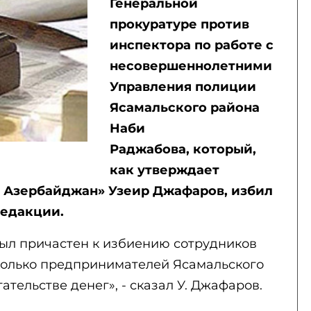
Генеральной
прокуратуре против
инспектора по работе с
несовершеннолетними
Управления полиции
Ясамальского района
Наби
Раджабова, который,
как утверждает
к Азербайджан» Узеир Джафаров, избил
редакции.
был причастен к избиению сотрудников
сколько предпринимателей Ясамальского
тельстве денег», - сказал У. Джафаров.