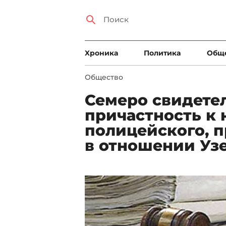
Xроника
Политика
Общ
Общество
Семеро свидете
причастность к
полицейского, 
в отношении Уз