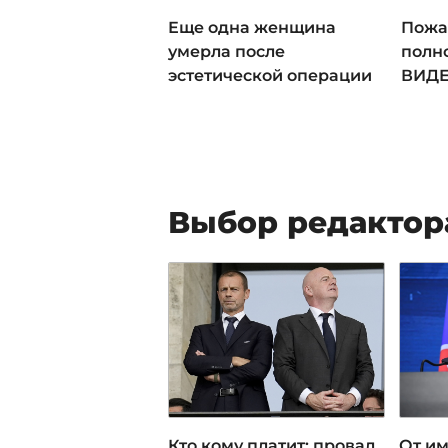
Еще одна женщина
Пожа
умерла после
полн
эстетической операции
ВИДЕ
Выбор редактор
Кто кому платит: провал
От им