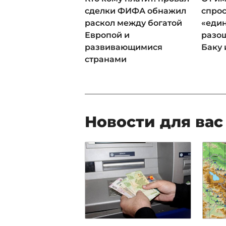
сделки ФИФА обнажил
спрос
раскол между богатой
«еди
Европой и
разош
развивающимися
Баку 
странами
Новости для вас