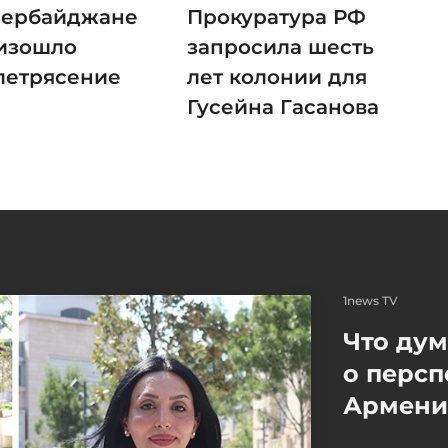
зербайджане
Прокуратура РФ
изошло
запросила шесть
летрясение
лет колонии для
Гусейна Гасанова
1news TV
Что ду
о персп
Армение