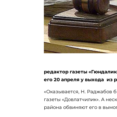
редактор газеты «Гюндали
его 20 апреля у выхода из 
«Оказывается, Н. Раджабов 
газеты «Довлатчилик». А не
района обвиняют его в вымога