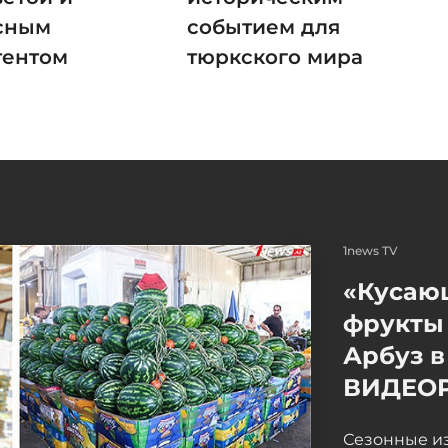
сным
событием для
тентом
тюркского мира
1news TV
«Кусаю
фрукты 
Арбуз в
ВИДЕО
Сезонные и