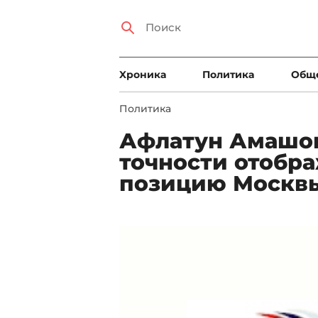
Xроника
Политика
Общ
Политика
Афлатун Амашов:
точности отобр
позицию Москв