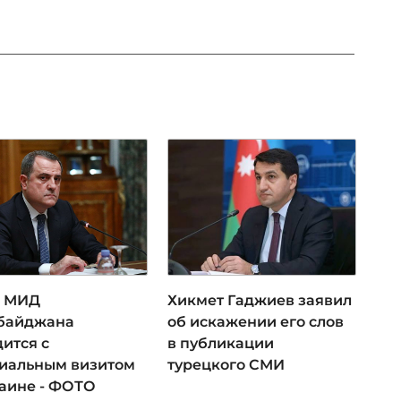
а МИД
Хикмет Гаджиев заявил
байджана
об искажении его слов
ится с
в публикации
иальным визитом
турецкого СМИ
раине - ФОТО