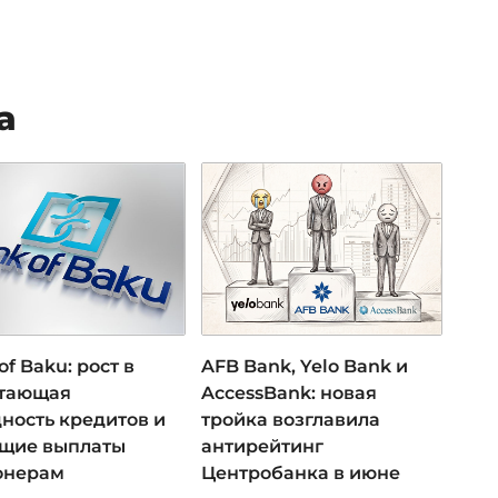
а
of Baku: рост в
AFB Bank, Yelo Bank и
 тающая
AccessBank: новая
ность кредитов и
тройка возглавила
ущие выплаты
антирейтинг
онерам
Центробанка в июне