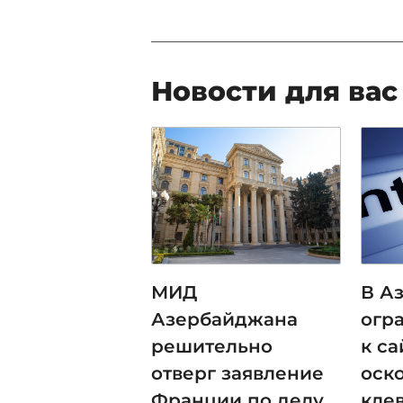
Новости для вас
МИД
В А
Азербайджана
огр
решительно
к са
отверг заявление
оск
Франции по делу
кле