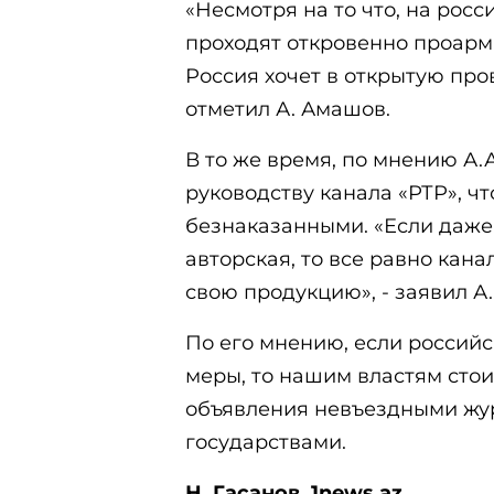
«Несмотря на то что, на рос
проходят откровенно проармя
Россия хочет в открытую пр
отметил А. Амашов.
В то же время, по мнению А.
руководству канала «РТР», чт
безнаказанными. «Если даже
авторская, то все равно кана
свою продукцию», - заявил А
По его мнению, если россий
меры, то нашим властям стои
объявления невъездными жу
государствами.
Н. Гасанов, 1
news.az