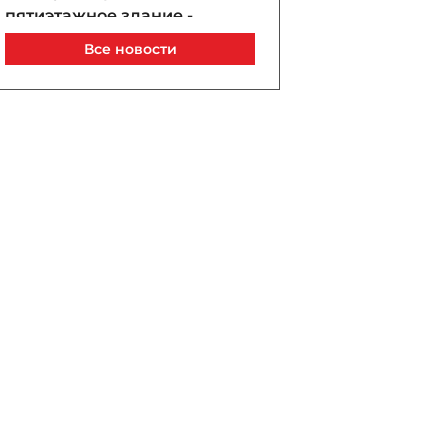
пятиэтажное здание -
ВИДЕО
Все новости
Сегодня, 09:50
В Шамахы легковой
автомобиль врезался в
каменный забор, есть
пострадавшие
Сегодня, 09:47
Трамп заявил, что у США
огромные запасы
боеприпасов
Сегодня, 09:45
В Агджабеди машина
съехала с дороги: есть
погибший и пострадавший