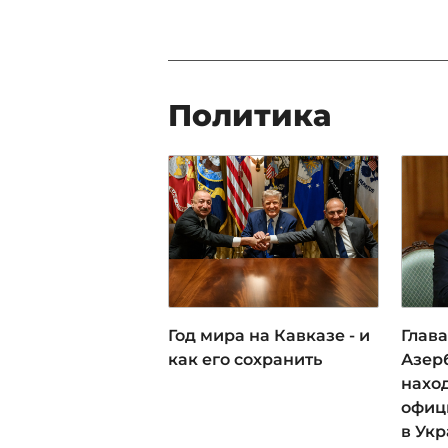
Политика
Год мира на Кавказе - и
Глав
как его сохранить
Азер
наход
офиц
в Ук