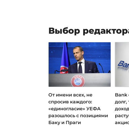
Выбор редактор
От имени всех, не
Bank 
спросив каждого:
долг,
«единогласие» УЕФА
доход
разошлось с позициями
раст
Баку и Праги
акци