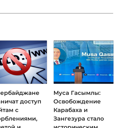
зербайджане
Муса Гасымлы:
аничат доступ
Освобождение
йтам с
Карабаха и
орблениями,
Зангезура стало
ветой и
историческим