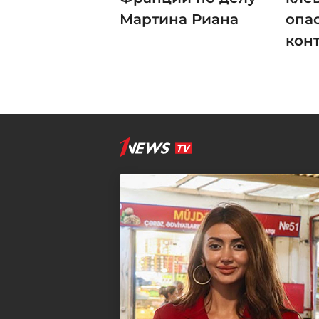
Мартина Риана
опа
кон