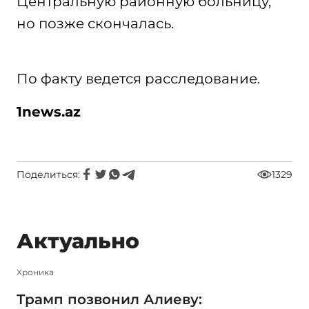
Центральную районную больницу,
но позже скончалась.
По факту ведется расследование.
1
news
.
az
Поделиться:
1329
Актуально
Xроника
Трамп позвонил Алиеву: