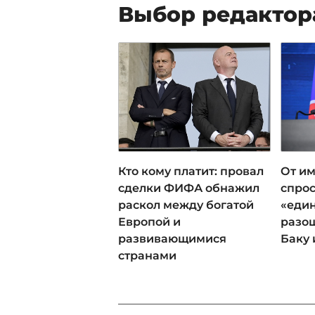
Выбор редактор
Кто кому платит: провал
От им
сделки ФИФА обнажил
спрос
раскол между богатой
«еди
Европой и
разош
развивающимися
Баку 
странами