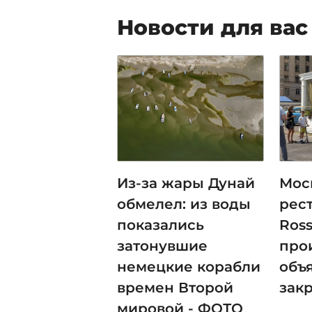
Новости для вас
Из-за жары Дунай
Мос
обмелел: из воды
рест
показались
Ross
затонувшие
про
немецкие корабли
объ
времен Второй
зак
мировой - ФОТО