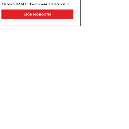
Глава МИД Турции заявил о
перспективах создания
Все новости
оборонного союза на
Кавказе
08 / 08 / 2026, 22:45
В Кыргызстане ищут
пропавшую группу
альпинистов
08 / 08 / 2026, 22:20
Хантер Байден заявил об
ухудшении состояния Джо
Байдена из-за метастазов
08 / 08 / 2026, 22:06
В Китае из-за тайфуна
«Долфин» эвакуированы