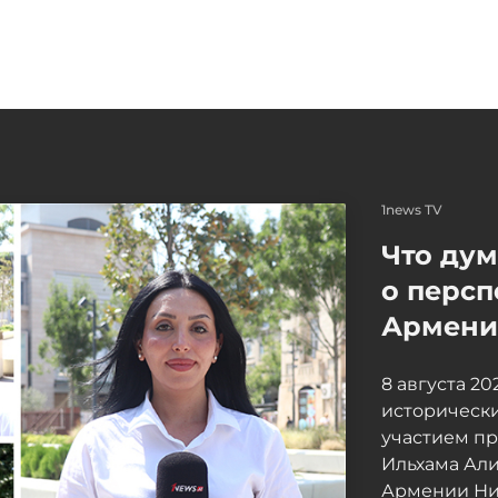
1news TV
Что ду
о персп
Армение
8 августа 2
исторически
участием п
Ильхама Ал
Армении Ни