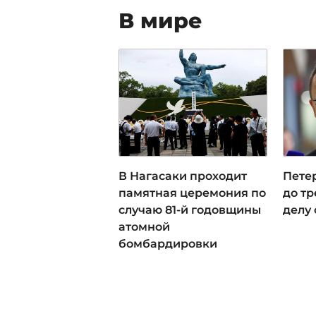
В мире
В Нагасаки проходит
Пете
памятная церемония по
до тр
случаю 81-й годовщины
делу 
атомной
бомбардировки