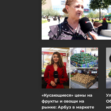
«Кусающиеся» цены на
Ул
фрукты и овощи на
О
рынке: Арбуз в маркете
и