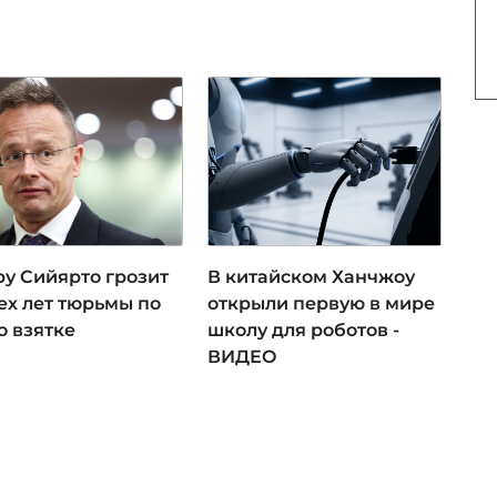
ру Сийярто грозит
В китайском Ханчжоу
ех лет тюрьмы по
открыли первую в мире
о взятке
школу для роботов -
ВИДЕО