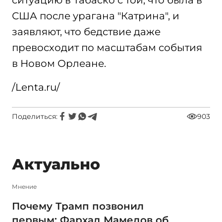
ситуацию в Табаско с той, что была в
США после урагана "Катрина", и
заявляют, что бедствие даже
превосходит по масштабам события
в Новом Орлеане.
/Lenta.ru/
Поделиться:
903
Актуально
Мнение
Почему Трамп позвонил
первым: Фархад Мамедов об