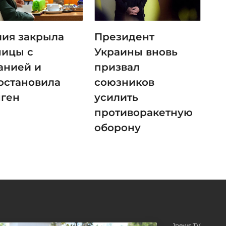
лия закрыла
Президент
ницы с
Украины вновь
анией и
призвал
остановила
союзников
ген
усилить
противоракетную
оборону
1news TV