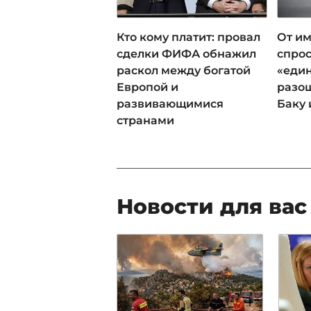
Кто кому платит: провал
От им
сделки ФИФА обнажил
спрос
раскол между богатой
«еди
Европой и
разош
развивающимися
Баку 
странами
Новости для вас