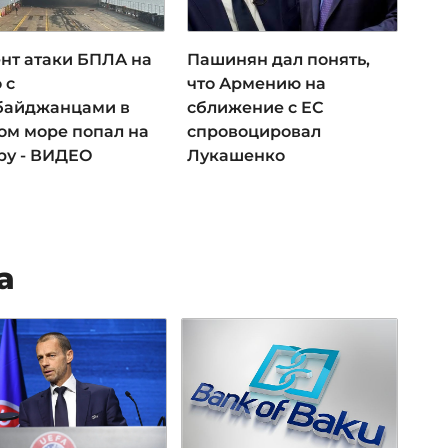
нт атаки БПЛА на
Пашинян дал понять,
 с
что Армению на
байджанцами в
сближение с ЕС
ом море попал на
спровоцировал
ру - ВИДЕО
Лукашенко
а