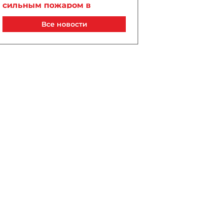
сильным пожаром в
историческом здании в
Все новости
центре Баку - ВИДЕО -
ОБНОВЛЕНО
Сегодня, 14:20
Иран намерен запретить
судам США и Израиля
проход через Ормуз
Сегодня, 14:15
Ходатайство Arzum 9999
удовлетворено - ВИДЕО
Сегодня, 14:10
Создан Оргкомитет
Азербайджанского
международного