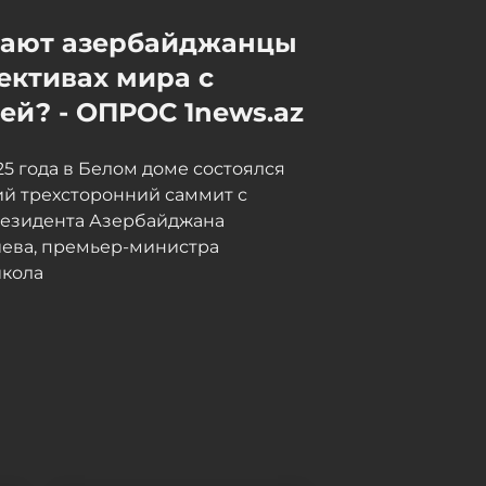
мают азербайджанцы
Пашинян дал понять, что
Армению на сближение с
ективах мира с
ЕС спровоцировал
й? - ОПРОС 1news.az
Лукашенко
Сегодня, 12:50
025 года в Белом доме состоялся
й трехсторонний саммит с
резидента Азербайджана
иева, премьер-министра
кола