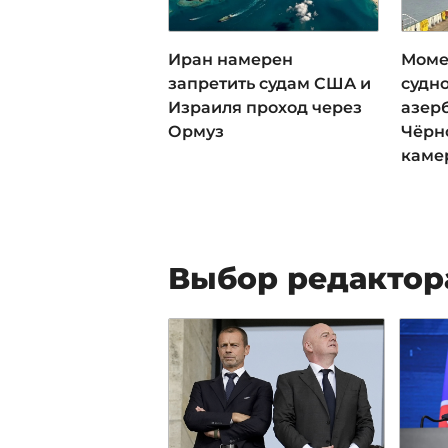
Иран намерен
Моме
запретить судам США и
судно
Израиля проход через
азер
Ормуз
Чёрн
каме
Выбор редактор