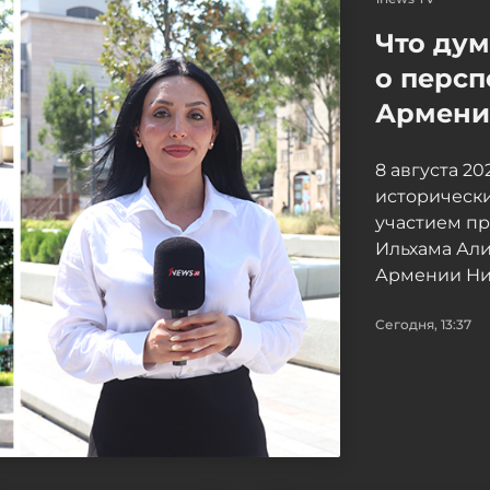
Что ду
о персп
Армение
8 августа 2
исторически
участием п
Ильхама Ал
Армении Ни
Сегодня, 13:37