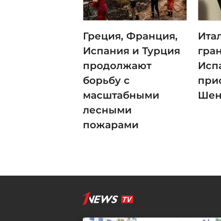
Греция, Франция,
Ита
Испания и Турция
гра
продолжают
Исп
борьбу с
при
масштабными
Шен
лесными
пожарами