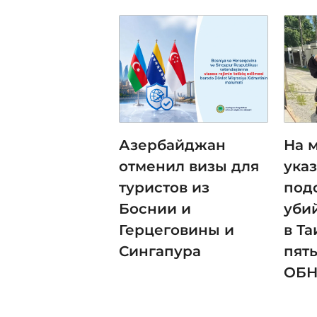
Азербайджан
На м
отменил визы для
ука
туристов из
под
Боснии и
уби
Герцеговины и
в Т
Сингапура
пять
ОБ