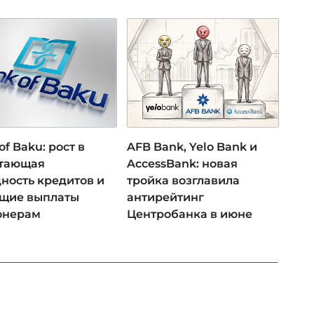
of Baku: рост в
AFB Bank, Yelo Bank и
 тающая
AccessBank: новая
ность кредитов и
тройка возглавила
ущие выплаты
антирейтинг
онерам
Центробанка в июне