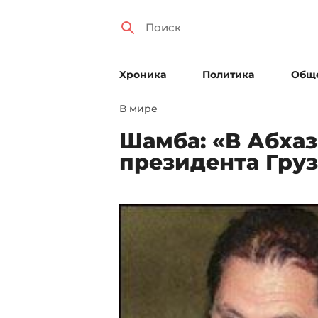
Xроника
Политика
Общ
В мире
Шамба: «В Абха
президента Груз