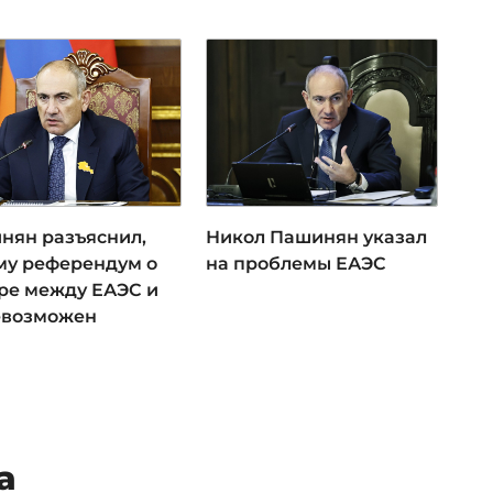
нян разъяснил,
Никол Пашинян указал
му референдум о
на проблемы ЕАЭС
ре между ЕАЭС и
евозможен
а