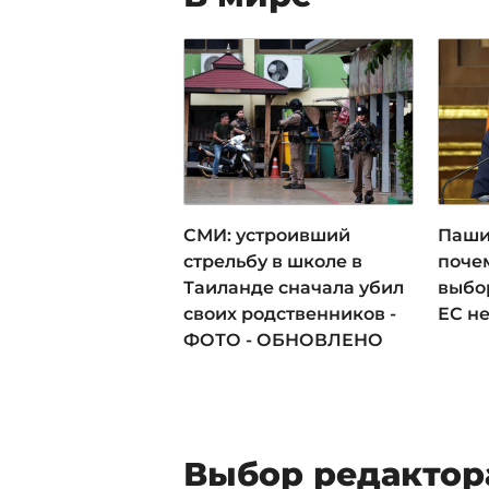
СМИ: устроивший
Паши
стрельбу в школе в
поче
Таиланде сначала убил
выбо
своих родственников -
ЕС н
ФОТО - ОБНОВЛЕНО
Выбор редактор