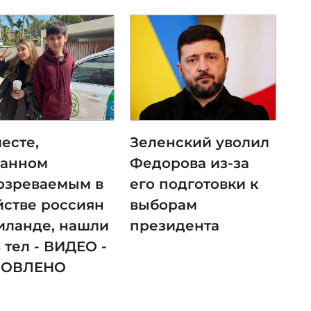
есте,
Зеленский уволил
занном
Федорова из-за
озреваемым в
его подготовки к
йстве россиян
выборам
аиланде, нашли
президента
 тел - ВИДЕО -
НОВЛЕНО