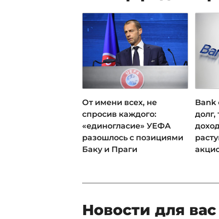
От имени всех, не
Bank 
спросив каждого:
долг,
«единогласие» УЕФА
доход
разошлось с позициями
раст
Баку и Праги
акци
Новости для вас