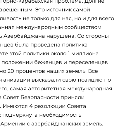
горно-карабахская проблема. Долгие
азрешенным. Это источник самой
вость не только для нас, но и для всего
нанная международным сообществом
ь Азербайджана нарушена. Со стороны
нцев была проведена политика
ате этой политики около 1 миллиона
в положении беженцев и переселенцев
но 20 процентов наших земель. Все
ганизации высказали свою позицию по
его, самая авторитетная международная
е Совет Безопасности приняли
. Имеются 4 резолюции Совета
х подчеркнута необходимость
 Армении с азербайджанских земель.