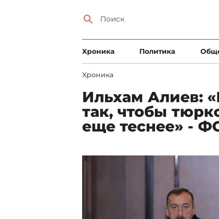
Xроника
Политика
Общ
Xроника
Ильхам Алиев: 
так, чтобы тюрк
еще теснее» - Ф