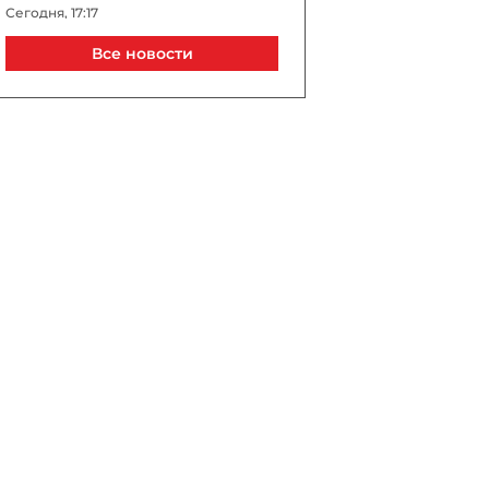
Сегодня, 17:17
Все новости
Трамп во время
выступления не дал упасть
ребенку и пошутил про
Байдена - ВИДЕО
Сегодня, 17:10
Шлагбаум и платный
проезд: в Илису
ограничили доступ к
знаменитому водопаду -
ВИДЕО
Сегодня, 17:10
МИД РФ: в Армении
«заигрывают» с Киевом
Сегодня, 17:08