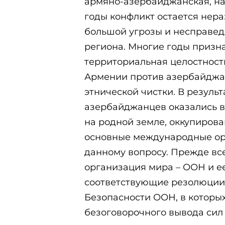
армяно-азербайджанская, на
годы конфликт остается нер
большой угрозы и несправедли
региона. Многие годы приз
территориальная целостност
Армении против азербайджа
этнической чистки. В результ
азербайджанцев оказались 
на родной земле, оккупирова
основные международные ор
данному вопросу. Прежде вс
организация мира – ООН и е
соответствующие резолюции
Безопасности ООН, в которы
безоговорочного вывода сил