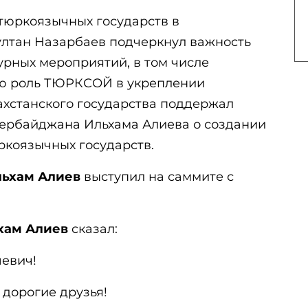
тюркоязычных государств в
ултан Назарбаев подчеркнул важность
урных мероприятий, в том числе
ую роль ТЮРКСОЙ в укреплении
захстанского государства поддержал
ербайджана Ильхама Алиева о создании
ркоязычных государств.
льхам Алиев
выступил на саммите с
хам Алиев
сказал:
евич!
 дорогие друзья!