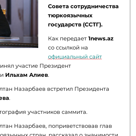
Совета сотрудничества
тюркоязычных
государств (ССТГ).
Как передает
1news.az
со ссылкой на
официальный сайт
ринял участие Президент
ки
Ильхам Алиев
.
лтан Назарбаев встретил Президента
ева
.
тография участников саммита.
лтан Назарбаев, поприветствовав глав
оязычных стран, рассказал о значимости