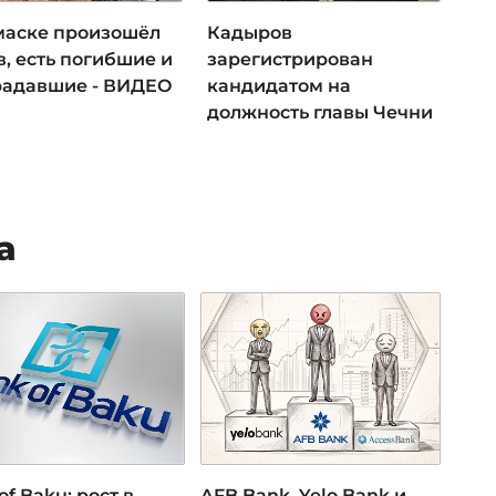
маске произошёл
Кадыров
, есть погибшие и
зарегистрирован
радавшие - ВИДЕО
кандидатом на
должность главы Чечни
а
of Baku: рост в
AFB Bank, Yelo Bank и