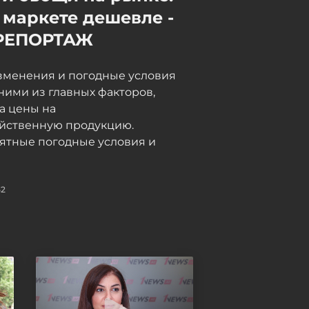
дальнобойщики в Грузии
 маркете дешевле -
неделями не могут пройти
РЕПОРТАЖ
таможню, в МИД направлен
запрос - ФОТО -
ОБНОВЛЕНО
зменения и погодные условия
ними из главных факторов,
06 / 08 / 2026, 18:15
а цены на
яйственную продукцию.
ятные погодные условия и
52