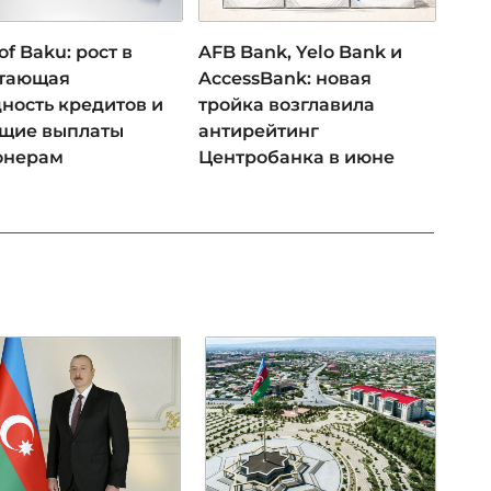
of Baku: рост в
AFB Bank, Yelo Bank и
 тающая
AccessBank: новая
ность кредитов и
тройка возглавила
ущие выплаты
антирейтинг
онерам
Центробанка в июне