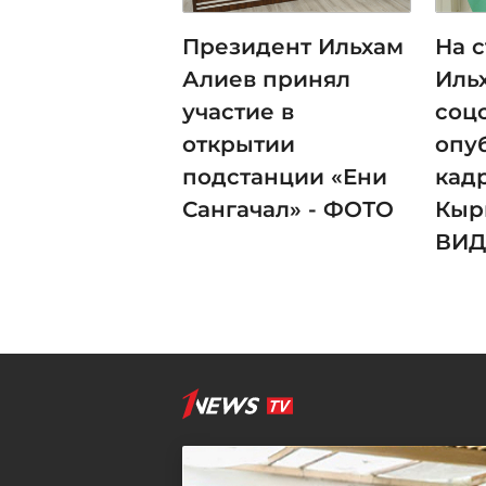
Президент Ильхам
На 
Алиев принял
Иль
участие в
соц
открытии
опу
подстанции «Ени
кад
Сангачал» - ФОТО
Кыр
ВИД