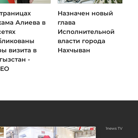
страницах
Назначен новый
хама Алиева в
глава
сетях
Исполнительной
бликованы
власти города
ры визита в
Нахчыван
гызстан -
ЕО
1news TV