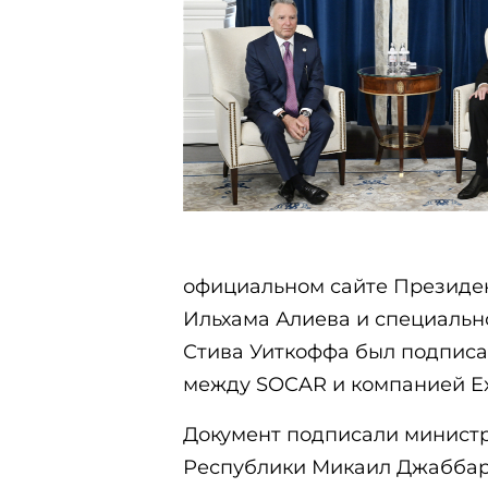
официальном сайте Президен
Ильхама Алиева и специаль
Стива Уиткоффа был подписа
между SOCAR и компанией Ex
Документ подписали минист
Республики Микаил Джаббар