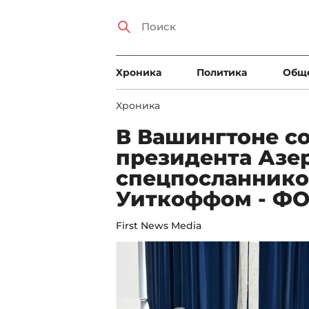
Xроника
Политика
Общ
Xроника
В Вашингтоне со
президента Азе
спецпосланнико
Уиткоффом - Ф
First News Media