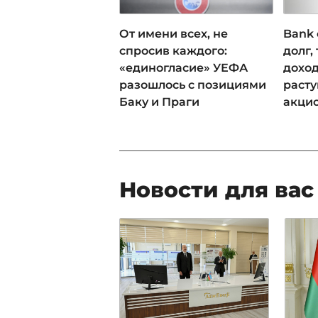
От имени всех, не
Bank 
спросив каждого:
долг,
«единогласие» УЕФА
доход
разошлось с позициями
раст
Баку и Праги
акци
Новости для вас