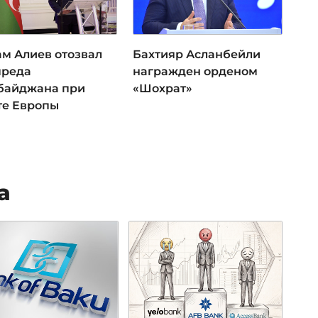
ам Алиев отозвал
Бахтияр Асланбейли
преда
награжден орденом
байджана при
«Шохрат»
те Европы
а