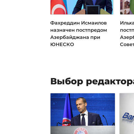
Фахреддин Исмаилов
Ильх
назначен постпредом
пост
Азербайджана при
Азер
ЮНЕСКО
Сове
Выбор редактор