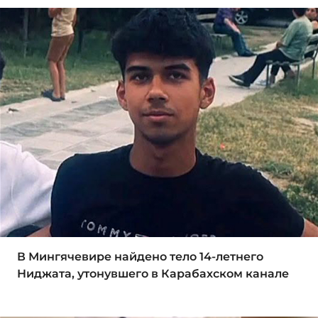
В Мингячевире найдено тело 14-летнего
Ниджата, утонувшего в Карабахском канале