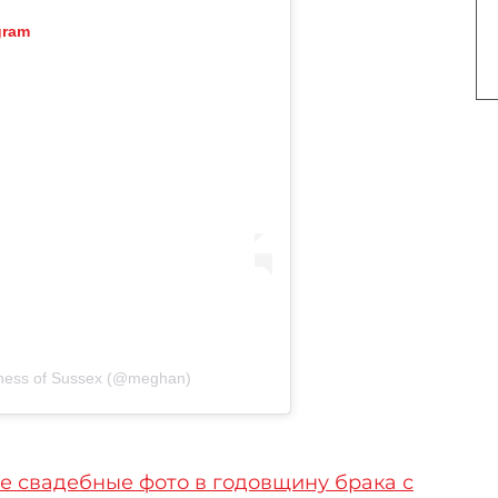
gram
hess of Sussex (@meghan)
е свадебные фото в годовщину брака с