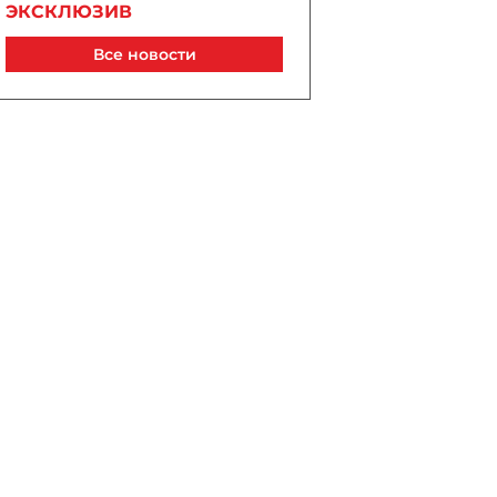
ЭКСКЛЮЗИВ
Сегодня, 19:35
Все новости
Ильхам Алиев и Дональд
Трамп обсудили итоги
Вашингтонского саммита и
проект TRIPP
Сегодня, 19:23
Магдалена Гроно: Лидеры
Азербайджана и Армении
открыли путь к прочному и
необратимому миру
Сегодня, 18:58
Марко Рубио назвал
Дональда Трампа
«президентом мира» в