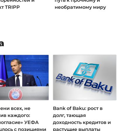
воренностей и
путь к прочному и
кт TRIPP
необратимому миру
а
ени всех, не
Bank of Baku: рост в
ив каждого:
долг, тающая
ногласие» УЕФА
доходность кредитов и
лось с позициями
растущие выплаты