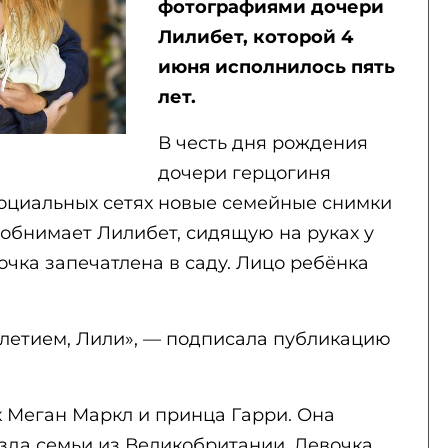
фотографиями дочери
Лилибет, которой 4
июня исполнилось пять
лет.
В честь дня рождения
дочери герцогиня
социальных сетях новые семейные снимки
 обнимает Лилибет, сидящую на руках у
очка запечатлена в саду. Лицо ребёнка
илетием, Лили», — подписала публикацию
 Меган Маркл и принца Гарри. Она
зда семьи из Великобритании. Девочка