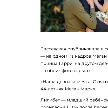
Сассекская опубликовала в 
— на одном из кадров Меган
принца Гарри, на другом дев
на обоих фото скрыто.
«Наша девочка-мечта. С пят
44-летняя Меган Маркл.
Лилибет — младший ребёнок
родилась в США после перее