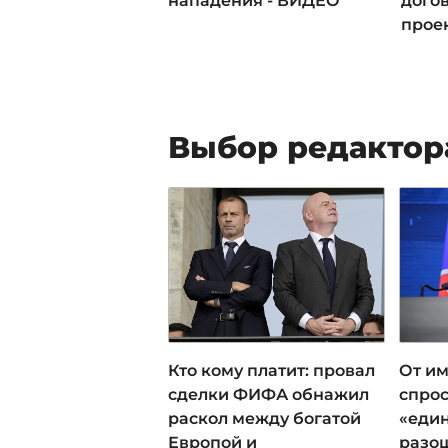
нападения - ВИДЕО
дого
прое
Выбор редактор
Кто кому платит: провал
От им
сделки ФИФА обнажил
спрос
раскол между богатой
«еди
Европой и
разош