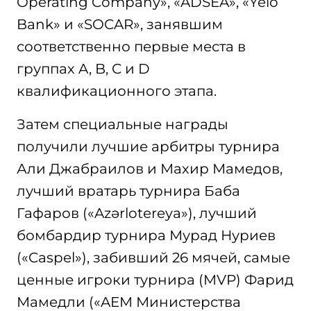
Operating Company», «ADSEA», «Yelo
Bank» и «SOCAR», занявшим
соответственно первые места в
группах A, B, C и D
квалификационного этапа.
Затем специальные награды
получили лучшие арбитры турнира
Али Джабраилов и Махир Мамедов,
лучший вратарь турнира Баба
Гафаров («Azərlotereya»), лучший
бомбардир турнира Мурад Нуриев
(«Caspel»), забивший 26 мячей, самые
ценные игроки турнира (MVP) Фарид
Мамедли («AEM Министерства