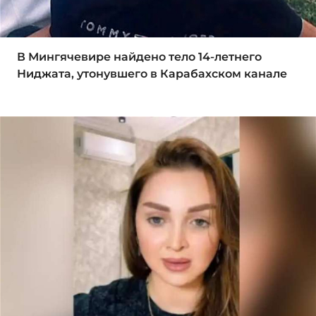
В Мингячевире найдено тело 14-летнего
Ниджата, утонувшего в Карабахском канале