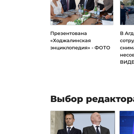
Презентована
В Аг
«Ходжалинская
сотру
энциклопедия» - ФОТО
сним
несо
ВИД
Выбор редактор