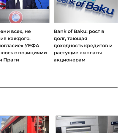
ени всех, не
Bank of Baku: рост в
ив каждого:
долг, тающая
ногласие» УЕФА
доходность кредитов и
лось с позициями
растущие выплаты
и Праги
акционерам