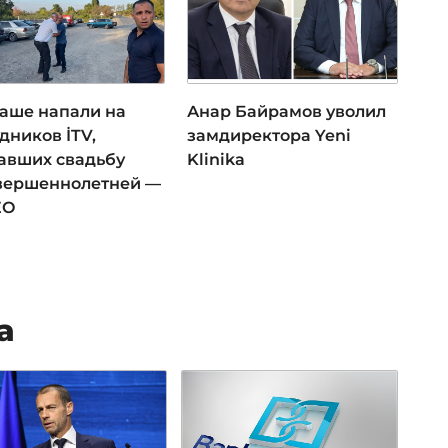
даше напали на
Анар Байрамов уволил
дников İTV,
замдиректора Yeni
авших свадьбу
Klinika
вершеннолетней —
ЕО
а