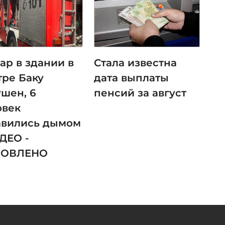
ар в здании в
Стала известна
тре Баку
дата выплаты
ушен, 6
пенсий за август
овек
авились дымом
ДЕО -
НОВЛЕНО