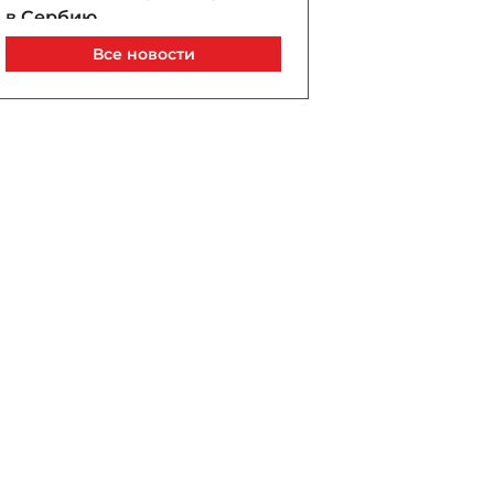
в Сербию
07 / 08 / 2026, 21:40
Все новости
Анар Байрамов уволил
замдиректора Yeni Klinika
07 / 08 / 2026, 21:20
В Лачине вспыхнул пожар
рядом с жилыми домами
07 / 08 / 2026, 21:00
В Бейлагане подросток
утонул в канале
07 / 08 / 2026, 20:33
Турецкий сухогруз
атакован дроном у порта
Новороссийск