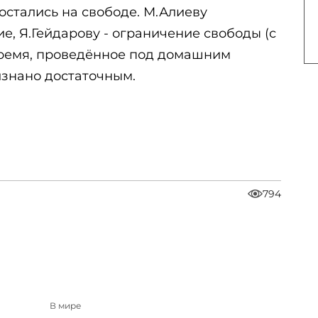
 остались на свободе. М.Алиеву
е, Я.Гейдарову - ограничение свободы (с
время, проведённое под домашним
изнано достаточным.
794
В мире