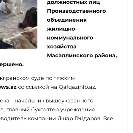
должностных лиц
Производственного
объединения
жилищно-
коммунального
хозяйства
Масаллинского района,
вершено.
кяранском суде по тяжким
ews.az
со ссылкой на Qafqazinfo.az.
века - начальник вышеуказанного
, главный бухгалтер учреждения
оводитель компании Яшар Гейдаров. Все