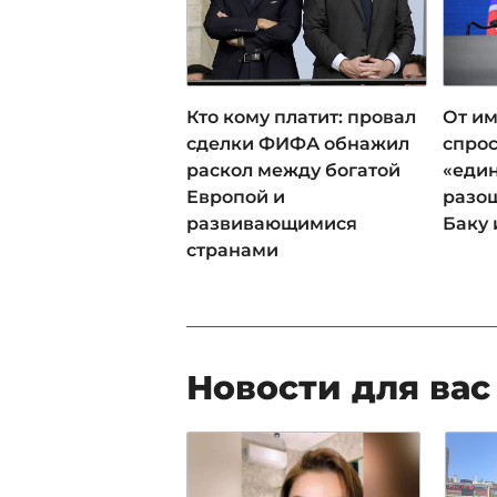
Кто кому платит: провал
От им
сделки ФИФА обнажил
спрос
раскол между богатой
«еди
Европой и
разош
развивающимися
Баку 
странами
Новости для вас