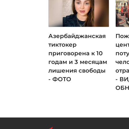
Азербайджанская
Пож
тиктокер
цен
приговорена к 10
пот
годам и 3 месяцам
чел
лишения свободы
отр
- ФОТО
- ВИ
ОБ