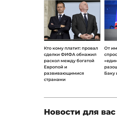
Кто кому платит: провал
От им
сделки ФИФА обнажил
спрос
раскол между богатой
«еди
Европой и
разош
развивающимися
Баку 
странами
Новости для вас