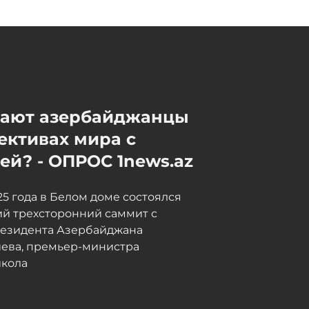
мают азербайджанцы
ективах мира с
й? - ОПРОС 1news.az
025 года в Белом доме состоялся
й трехсторонний саммит с
резидента Азербайджана
иева, премьер-министра
кола