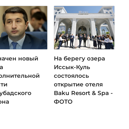
начен новый
На берегу озера
а
Иссык-Куль
олнительной
состоялось
сти
открытие отеля
убадского
Baku Resort & Spa -
она
ФОТО