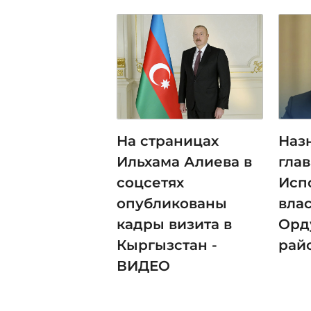
На страницах
Наз
Ильхама Алиева в
глав
соцсетях
Исп
опубликованы
вла
кадры визита в
Орд
Кыргызстан -
рай
ВИДЕО