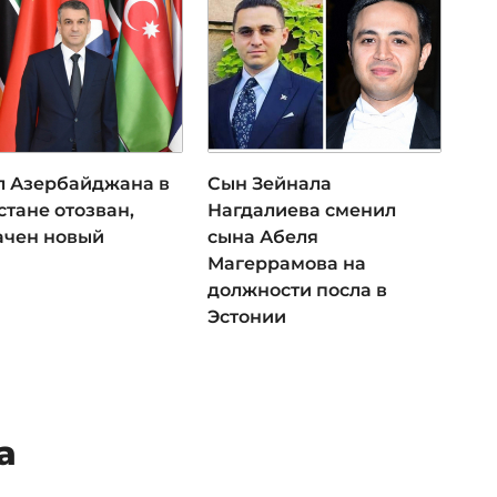
л Азербайджана в
Сын Зейнала
тане отозван,
Нагдалиева сменил
ачен новый
сына Абеля
Магеррамова на
должности посла в
Эстонии
а