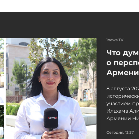
1news TV
Что ду
о персп
Армение
8 августа 2
исторически
участием п
Ильхама Ал
Армении Ни
Сегодня, 13:37