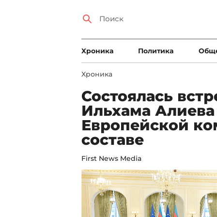
Xроника
Политика
Общ
Xроника
Состоялась встр
Ильхама Алиева
Европейской ко
составе
First News Media