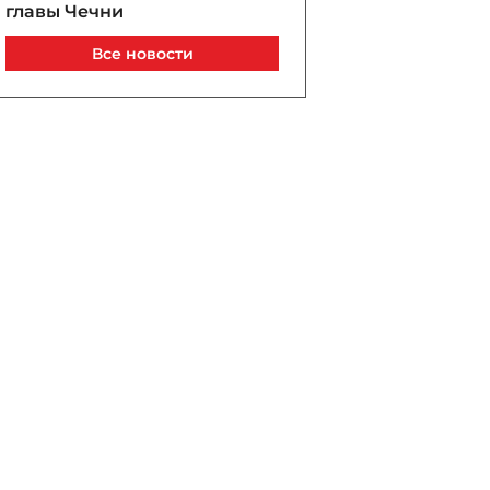
главы Чечни
06 / 08 / 2026, 22:40
Все новости
В Пиршаги утонул 16-летний
подросток
06 / 08 / 2026, 22:20
Рубио обсудил с главой
МИД Великобритании
безопасность Европы и
ситуацию вокруг Ирана
06 / 08 / 2026, 22:00
Топорная пропаганда из
московского подвала: кто и
зачем пытается вбить
клин между Баку и
Белградом