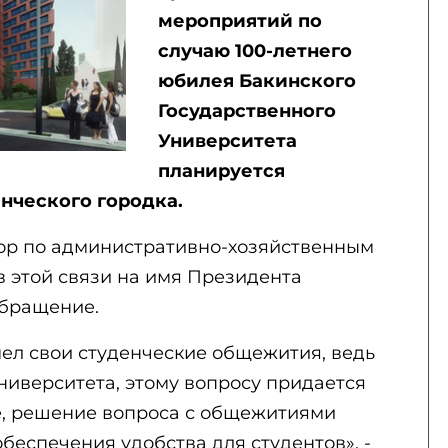
мероприятий по
случаю 100-летнего
юбилея Бакинского
Государственного
Университета
планируется
нческого городка.
ор по административно-хозяйственным
в этой связи на имя Президента
бращение.
мел свои студенческие общежития, ведь
ниверситета, этому вопросу придается
ле, решение вопроса с общежитиями
обеспечения удобства для студентов», -