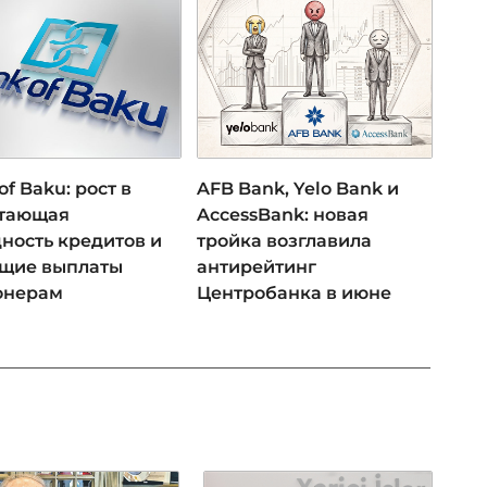
of Baku: рост в
AFB Bank, Yelo Bank и
 тающая
AccessBank: новая
ность кредитов и
тройка возглавила
ущие выплаты
антирейтинг
онерам
Центробанка в июне