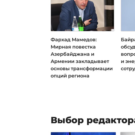
Фархад Мамедов:
Байр
Мирная повестка
обсу
Азербайджана и
вопр
Армении закладывает
и эн
основы трансформации
сотр
опций региона
Выбор редактор