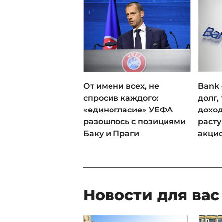
От имени всех, не
Bank 
спросив каждого:
долг,
«единогласие» УЕФА
доход
разошлось с позициями
раст
Баку и Праги
акци
Новости для вас