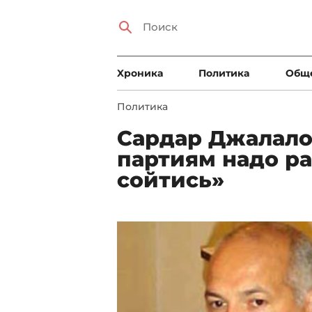
Xроника
Политика
Общ
Политика
Сардар Джалал
партиям надо ра
сойтись»