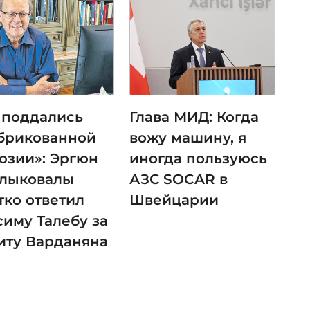
 поддались
Глава МИД: Когда
брикованной
вожу машину, я
юзии»: Эргюн
иногда пользуюсь
лыковалы
АЗС SOCAR в
тко ответил
Швейцарии
симу Талебу за
иту Варданяна