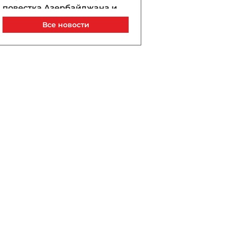
повестка Азербайджана и
Армении закладывает
Все новости
основы трансформации
опций региона
Сегодня, 09:18
В Таиланде число
погибших при стрельбе в
школе достигло семи -
ФОТО - ОБНОВЛЕНО
Сегодня, 09:15
Суд обязал Meta выплатить
$567 млн по делу о вреде
психическому здоровью
детей
Сегодня, 09:10