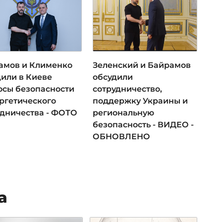
амов и Клименко
Зеленский и Байрамов
дили в Киеве
обсудили
осы безопасности
сотрудничество,
ергетического
поддержку Украины и
удничества - ФОТО
региональную
безопасность - ВИДЕО -
ОБНОВЛЕНО
а