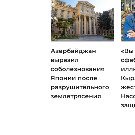
Азербайджан
«Вы
выразил
сфа
соболезнования
илл
Японии после
Кыр
разрушительного
жес
землетрясения
Нас
защ