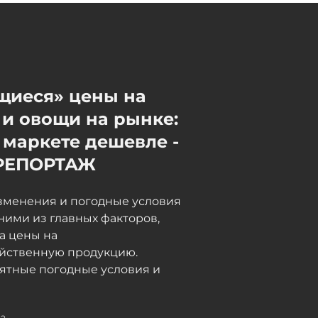
обсудили в Киеве вопросы
безопасности и
энергетического
сотрудничества - ФОТО
06 / 08 / 2026, 21:20
щиеся» цены на
и овощи на рынке:
 маркете дешевле -
РЕПОРТАЖ
зменения и погодные условия
ними из главных факторов,
а цены на
яйственную продукцию.
ятные погодные условия и