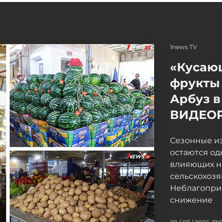
1news TV
«Кусаю
фрукты 
Арбуз в
ВИДЕО
Сезонные и
остаются од
влияющих н
сельскохоз
Неблагопри
снижение