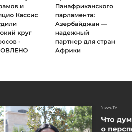
рамов и
Панафриканского
яцио Кассис
парламента:
удили
Азербайджан —
окий круг
надежный
росов -
партнер для стран
НОВЛЕНО
Африки
1news TV
Что ду
о персп