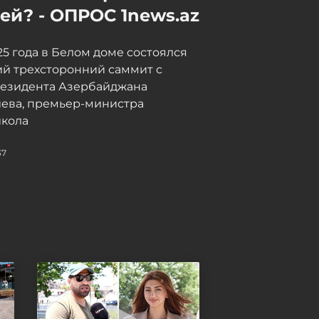
й? - ОПРОС 1news.az
025 года в Белом доме состоялся
й трехсторонний саммит с
резидента Азербайджана
иева, премьер-министра
кола
37