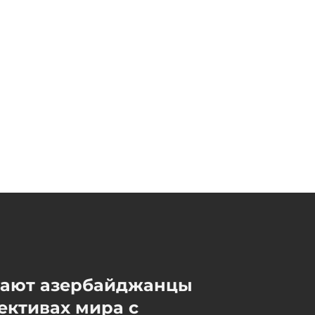
запрещенное вещество
07 / 08 / 2026, 18:30
Начинается суд над тремя
сотрудниками Службы по
мобилизации,
арестованными по делу о
взяточничестве
07 / 08 / 2026, 18:15
мают азербайджанцы
ективах мира с