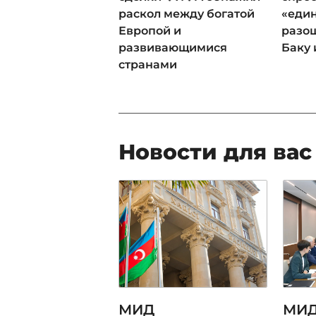
раскол между богатой
«еди
Европой и
разош
развивающимися
Баку 
странами
Новости для вас
МИД
МИД