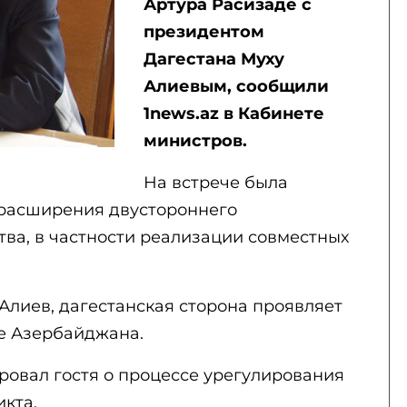
Артура Расизаде с
президентом
Дагестана Муху
Алиевым, сообщили
1news.az в Кабинете
министров.
На встрече была
 расширения двустороннего
тва, в частности реализации совместных
 Алиев, дагестанская сторона проявляет
е Азербайджана.
овал гостя о процессе урегулирования
кта.