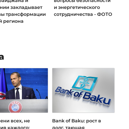
байджана и
вопросы безопасности
нии закладывает
и энергетического
вы трансформации
сотрудничества - ФОТО
й региона
а
ени всех, не
Bank of Baku: рост в
ив каждого:
долг, тающая