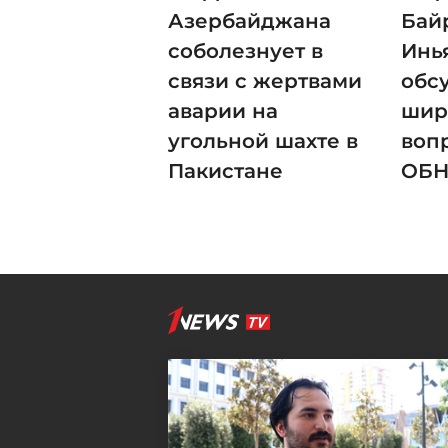
Азербайджана
Бай
соболезнует в
Инь
связи с жертвами
обс
аварии на
шир
угольной шахте в
воп
Пакистане
ОБ