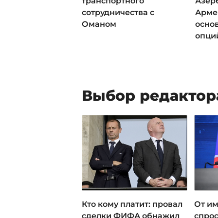
транспортного
Азер
сотрудничества с
Арме
Оманом
осно
опци
Выбор редактор
Кто кому платит: провал
От им
сделки ФИФА обнажил
спрос