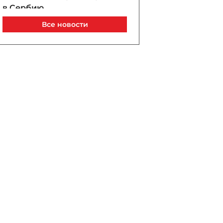
в Сербию
07 / 08 / 2026, 21:40
Все новости
Анар Байрамов уволил
замдиректора Yeni Klinika
07 / 08 / 2026, 21:20
В Лачине вспыхнул пожар
рядом с жилыми домами
07 / 08 / 2026, 21:00
В Бейлагане подросток
утонул в канале
07 / 08 / 2026, 20:33
Турецкий сухогруз
атакован дроном у порта
Новороссийск