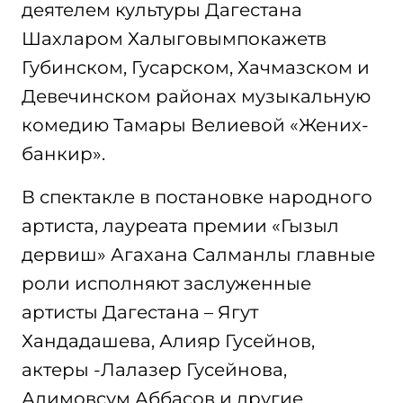
деятелем культуры Дагестана
Шахларом Халыговымпокажетв
Губинском, Гусарском, Хачмазском и
Девечинском районах музыкальную
комедию Тамары Велиевой «Жених-
банкир».
В спектакле в постановке народного
артиста, лауреата премии «Гызыл
дервиш» Агахана Салманлы главные
роли исполняют заслуженные
артисты Дагестана – Ягут
Хандадашева, Алияр Гусейнов,
актеры -Лалазер Гусейнова,
Алимовсум Аббасов и другие.