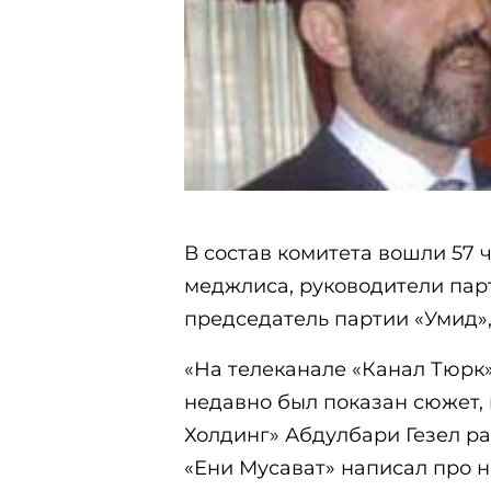
В состав комитета вошли 57 
меджлиса, руководители пар
председатель партии «Умид»,
«На телеканале «Канал Тюрк
недавно был показан сюжет, 
Холдинг» Абдулбари Гезел рас
«Ени Мусават» написал про не