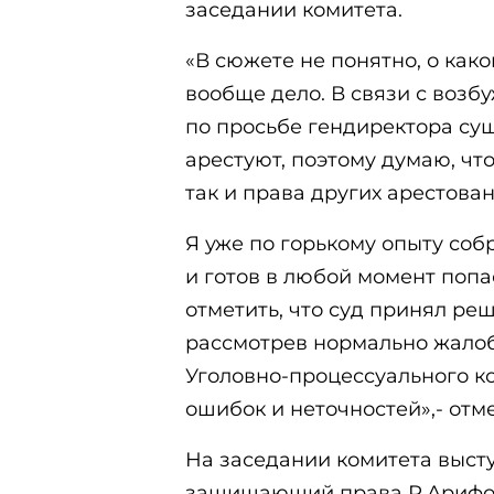
заседании комитета.
«В сюжете не понятно, о како
вообще дело. В связи с возб
по просьбе гендиректора сущ
арестуют, поэтому думаю, чт
так и права других арестова
Я уже по горькому опыту соб
и готов в любой момент попас
отметить, что суд принял ре
рассмотрев нормально жалоб
Уголовно-процессуального ко
ошибок и неточностей»,- отм
На заседании комитета выст
защищающий права Р.Арифогл