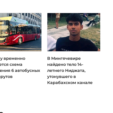
ку временно
В Мингячевире
ется схема
найдено тело 14-
ения 6 автобусных
летнего Ниджата,
рутов
утонувшего в
Карабахском канале