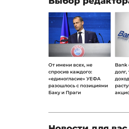
Выбор редактор
От имени всех, не
Bank 
спросив каждого:
долг,
«единогласие» УЕФА
доход
разошлось с позициями
раст
Баку и Праги
акци
Новости для вас