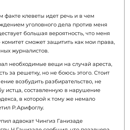
м факте клеветы идет речь и в чем
уждением уголовного дела против меня
ествует большая вероятность, что меня
о комитет сможет защитить как мои права,
нных журналистов.
рал необходимые вещи на случай ареста,
ть за решетку, но не боюсь этого. Стоит
шение возбудить разбирательство, не
у истца, составленную в нарушение
декса, в которой к тому же немало
етил Р.Арифоглу.
упил адвокат Чингиз Ганизаде
у. Ч.Ганизаде сообщил, что позавчера