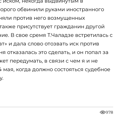
с иском, некогда выдвинутым в
торого обвинили руками иностранного
дняли против него возмущенных
 также присутствует гражданин другой
е. В свое сремя Т.Чаладзе встретилась с
т» и дала слово отозвать иск против
ня отказалась это сделать, и он попал за
жет передумать, в связи с чем я и не
4 мая, когда должно состояться судебное
у.
978