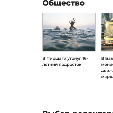
Общество
В Пиршаги утонул 16-
В Ба
летний подросток
меня
движ
марш