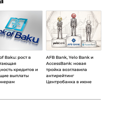
а
of Baku: рост в
AFB Bank, Yelo Bank и
 тающая
AccessBank: новая
ность кредитов и
тройка возглавила
ущие выплаты
антирейтинг
онерам
Центробанка в июне