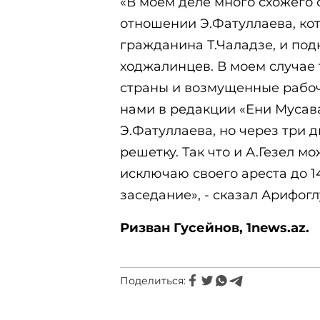
«В моем деле много схожего 
отношении Э.Фатуллаева, ко
гражданина Т.Чаладзе, и по
ходжалинцев. В моем случае
страны и возмущенные рабочи
нами в редакции «Ени Мусава
Э.Фатуллаева, но через три д
решетку. Так что и А.Гезел мо
исключаю своего ареста до 1
заседание», - сказал Арифогл
Ризван Гусейнов, 1
news.
az.
Поделиться: