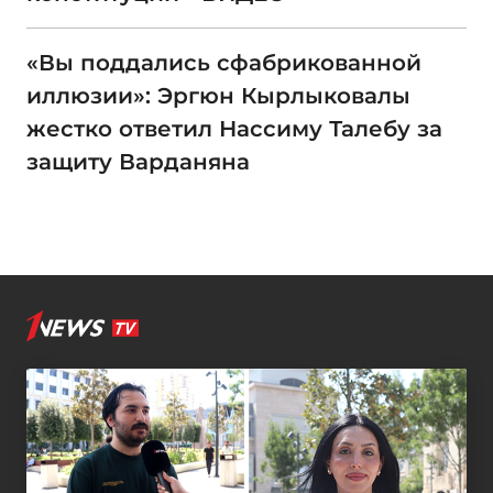
«Вы поддались сфабрикованной
иллюзии»: Эргюн Кырлыковалы
жестко ответил Нассиму Талебу за
защиту Варданяна