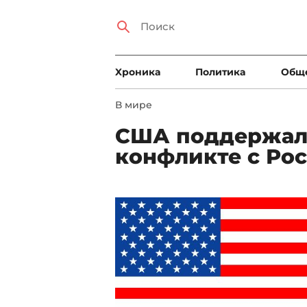
Xроника
Политика
Общ
В мире
США поддержали
конфликте с Ро