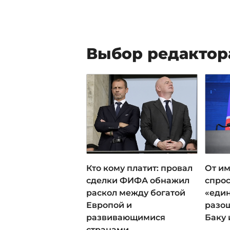
Выбор редактор
Кто кому платит: провал
От им
сделки ФИФА обнажил
спрос
раскол между богатой
«еди
Европой и
разош
развивающимися
Баку 
странами