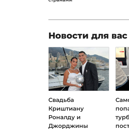
Новости для вас
Свадьба
Само
Криштиану
поп
Роналду и
тур
Джорджины
пос