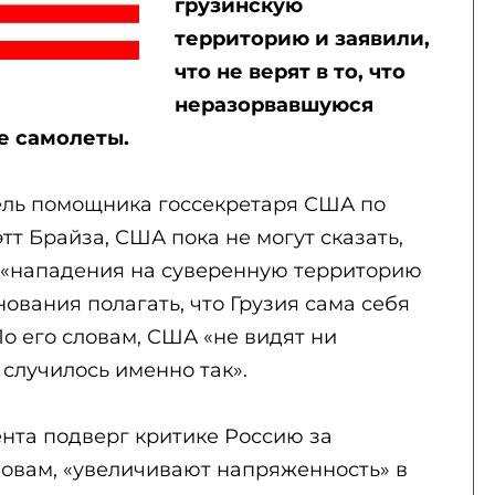
грузинскую
территорию и заявили,
что не верят в то, что
неразорвавшуюся
е самолеты.
тель помощника госсекретаря США по
т Брайза, США пока не могут сказать,
а «нападения на суверенную территорию
снования полагать, что Грузия сама себя
По его словам, США «не видят ни
 случилось именно так».
нта подверг критике Россию за
словам, «увеличивают напряженность» в