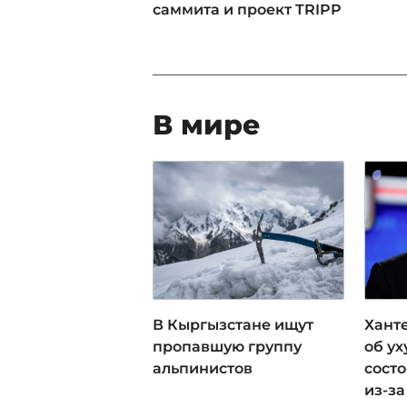
саммита и проект TRIPP
В мире
В Кыргызстане ищут
Хант
пропавшую группу
об у
альпинистов
сост
из-за