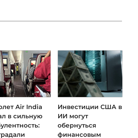
лет Air India
Инвестиции США в
ал в сильную
ИИ могут
булентность:
обернуться
традали
финансовым