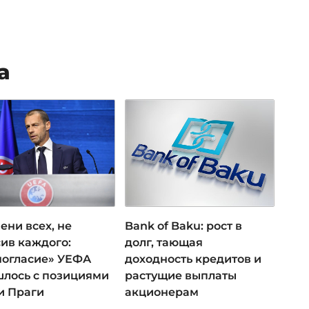
а
ени всех, не
Bank of Baku: рост в
ив каждого:
долг, тающая
ногласие» УЕФА
доходность кредитов и
лось с позициями
растущие выплаты
и Праги
акционерам