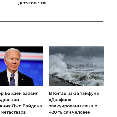
десятилетия
ер Байден заявил
В Китае из-за тайфуна
худшении
«Долфин»
ояния Джо Байдена
эвакуированы свыше
 метастазов
420 тысяч человек