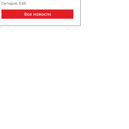
Сегодня, 11:55
Все новости
Ушел из жизни профессор
химического факультета
БГУ Сабит Мамедов
Сегодня, 11:38
Нигяр Арпадараи:
Азербайджан меньше
говорит и больше
действует, продвигая
мирный процесс
Сегодня, 11:25
Ракетный удар по Одессе 9
августа: повреждены
жилые дома, есть
пострадавшие