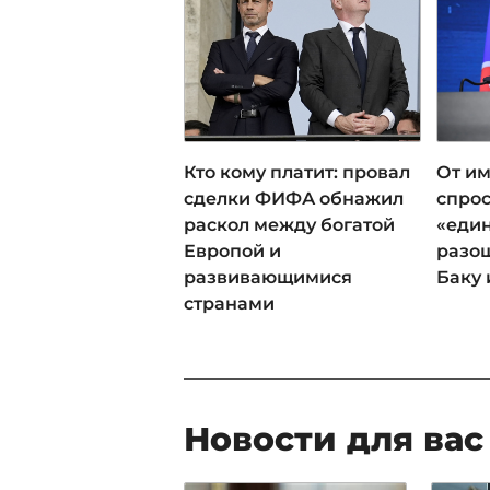
Кто кому платит: провал
От им
сделки ФИФА обнажил
спрос
раскол между богатой
«еди
Европой и
разош
развивающимися
Баку 
странами
Новости для вас