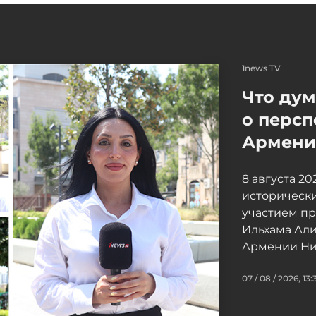
1news TV
Что ду
о персп
Армение
8 августа 2
исторически
участием п
Ильхама Ал
Армении Ни
07 / 08 / 2026, 13: