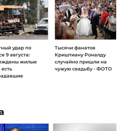
тный удар по
Тысячи фанатов
е 9 августа:
Криштиану Роналду
еждены жилые
случайно пришли на
 есть
чужую свадьбу - ФОТО
радавшие
а