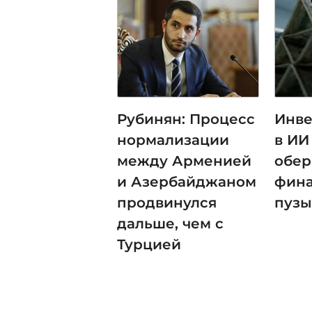
Рубинян: Процесс
Инв
нормализации
в ИИ
между Арменией
обер
и Азербайджаном
фин
продвинулся
пуз
дальше, чем с
Турцией