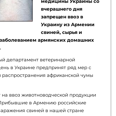
медицины Украины со
вчерашнего дня
запрещен ввоз в
Украину из Армении
свиней, сырья и
с заболеванием армянских домашних
.
ый департамент ветеринарной
ень в Украине предпринят ряд мер с
и распространения африканской чумы
т на ввоз животноводческой продукции
 Прибывшие в Армению российские
заражения свиней в нашей стране