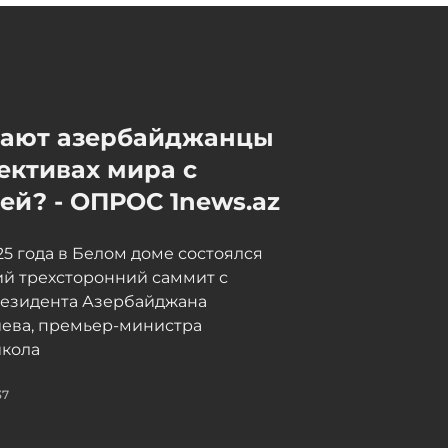
баллистической ракеты
может состояться осенью
08 / 08 / 2026, 23:19
мают азербайджанцы
ективах мира с
й? - ОПРОС 1news.az
025 года в Белом доме состоялся
й трехсторонний саммит с
резидента Азербайджана
иева, премьер-министра
кола
37