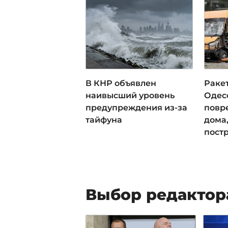
В КНР объявлен
Раке
наивысший уровень
Одесс
предупреждения из-за
повр
тайфуна
дома,
пост
Выбор редактор