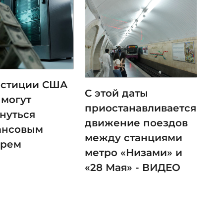
естиции США
С этой даты
 могут
приостанавливается
нуться
движение поездов
ансовым
между станциями
ырем
метро «Низами» и
«28 Мая» - ВИДЕО