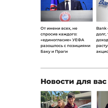
От имени всех, не
Bank 
спросив каждого:
долг,
«единогласие» УЕФА
доход
разошлось с позициями
раст
Баку и Праги
акци
Новости для вас