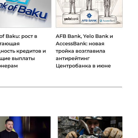
of Baku: рост в
AFB Bank, Yelo Bank и
 тающая
AccessBank: новая
ность кредитов и
тройка возглавила
ущие выплаты
антирейтинг
онерам
Центробанка в июне