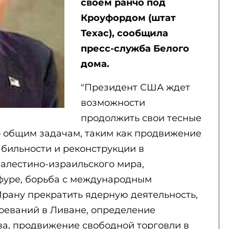
своем ранчо под
Кроуфордом (штат
Техас), сообщила
пресс-служба Белого
дома.
"Президент США ждет
возможности
продолжить свои тесные
о общим задачам, таким как продвижение
абильности и реконструкции в
алестино-израильского мира,
фуре, борьба с международным
Ирану прекратить ядерную деятельность,
оеваний в Ливане, определение
ва, продвижение свободной торговли в