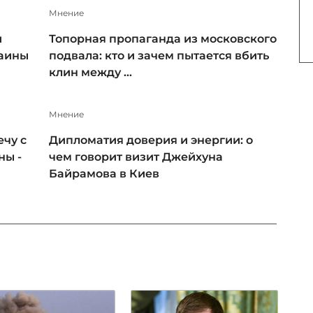
Мнение
и
Топорная пропаганда из московского
раины
подвала: кто и зачем пытается вбить
клин между ...
Мнение
чу с
Дипломатия доверия и энергии: о
ны -
чем говорит визит Джейхуна
Байрамова в Киев