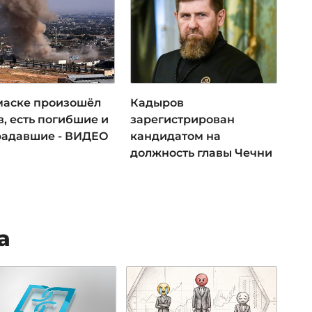
маске произошёл
Кадыров
, есть погибшие и
зарегистрирован
радавшие - ВИДЕО
кандидатом на
должность главы Чечни
а