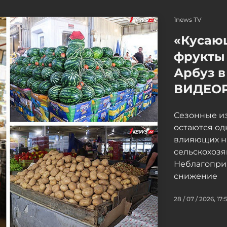
1news TV
«Кусаю
фрукты 
Арбуз в
ВИДЕО
Сезонные и
остаются од
влияющих н
сельскохоз
Неблагопри
снижение
28 / 07 / 2026, 17: