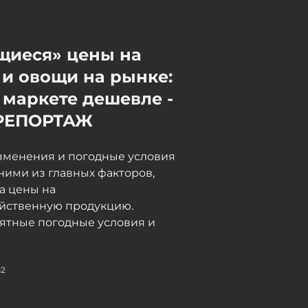
дальнобойщики в Грузии
неделями не могут пройти
таможню, в МИД направлен
щиеся» цены на
запрос - ФОТО -
и овощи на рынке:
ОБНОВЛЕНО
06 / 08 / 2026, 18:15
 маркете дешевле -
РЕПОРТАЖ
зменения и погодные условия
ними из главных факторов,
а цены на
яйственную продукцию.
ятные погодные условия и
52