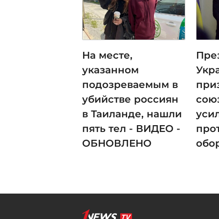
На месте,
Пре
указанном
Укр
подозреваемым в
при
убийстве россиян
сою
в Таиланде, нашли
уси
пять тел - ВИДЕО -
про
ОБНОВЛЕНО
обо