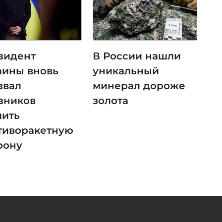
зидент
В России нашли
аины вновь
уникальный
звал
минерал дороже
зников
золота
лить
тиворакетную
рону