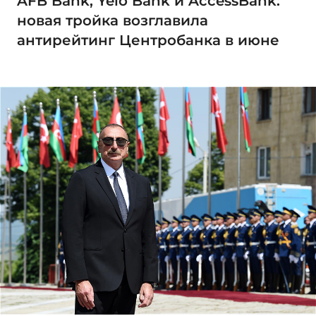
AFB Bank, Yelo Bank и AccessBank:
новая тройка возглавила
антирейтинг Центробанка в июне