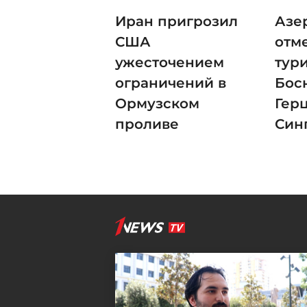
Иран пригрозил
Азе
США
отм
ужесточением
тури
ограничений в
Бос
Ормузском
Гер
проливе
Син