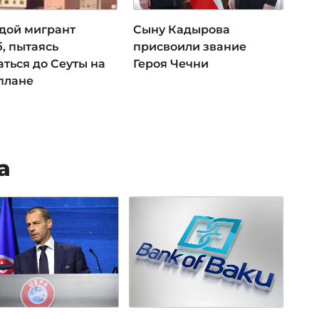
дой мигрант
Сыну Кадырова
, пытаясь
присвоили звание
ться до Сеуты на
Героя Чечни
плане
а