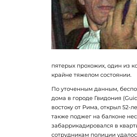
пятерых прохожих, один из к
крайне тяжелом состоянии.
По уточенным данным, беспо
дома в городе Гвидония (Gui
востоку от Рима, открыл 52-л
также поджег на балконе нес
забаррикадировался в квар
сотрудникам полиции удалос