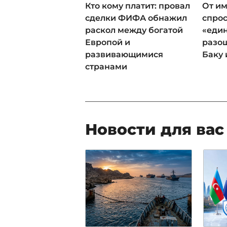
Кто кому платит: провал
От им
сделки ФИФА обнажил
спрос
раскол между богатой
«еди
Европой и
разош
развивающимися
Баку 
странами
Новости для вас