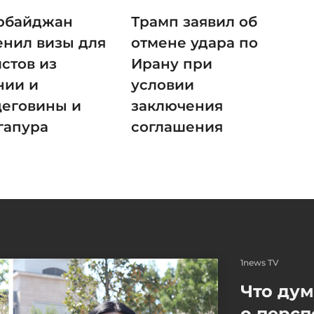
рбайджан
Трамп заявил об
енил визы для
отмене удара по
стов из
Ирану при
нии и
условии
цеговины и
заключения
гапура
соглашения
1news TV
Что ду
о персп