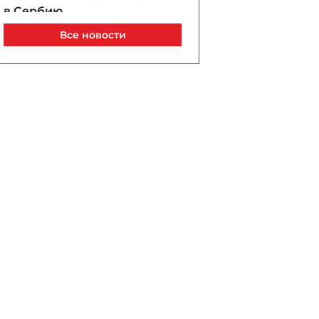
в Сербию
07 / 08 / 2026, 21:40
Все новости
Анар Байрамов уволил
замдиректора Yeni Klinika
07 / 08 / 2026, 21:20
В Лачине вспыхнул пожар
рядом с жилыми домами
07 / 08 / 2026, 21:00
В Бейлагане подросток
утонул в канале
07 / 08 / 2026, 20:33
Турецкий сухогруз
атакован дроном у порта
Новороссийск