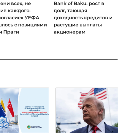
ени всех, не
Bank of Baku: рост в
ив каждого:
долг, тающая
ногласие» УЕФА
доходность кредитов и
лось с позициями
растущие выплаты
и Праги
акционерам