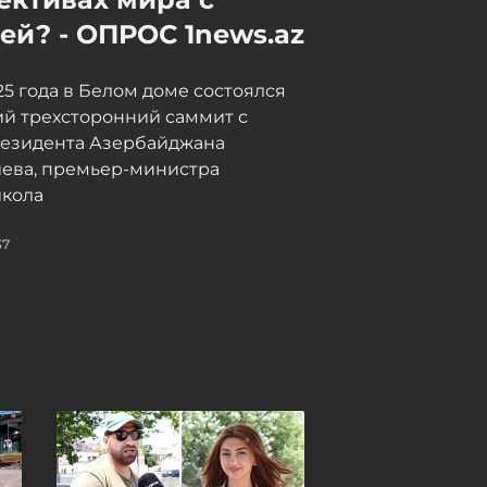
й? - ОПРОС 1news.az
025 года в Белом доме состоялся
й трехсторонний саммит с
резидента Азербайджана
иева, премьер-министра
кола
37