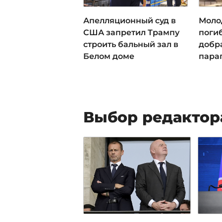
Апелляционный суд в
Моло
США запретил Трампу
погиб
строить бальный зал в
добра
Белом доме
пара
Выбор редактор