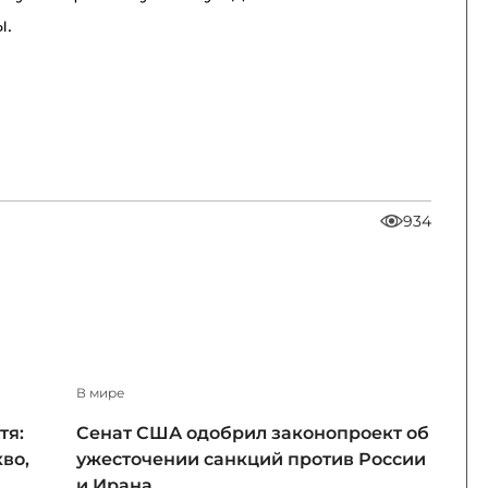
ы.
934
В мире
тя:
Сенат США одобрил законопроект об
во,
ужесточении санкций против России
и Ирана