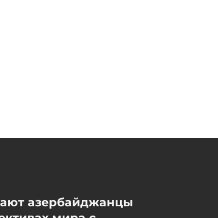
запрещенное вещество
07 / 08 / 2026, 18:30
Начинается суд над тремя
сотрудниками Службы по
мобилизации,
арестованными по делу о
взяточничестве
07 / 08 / 2026, 18:15
мают азербайджанцы
ективах мира с