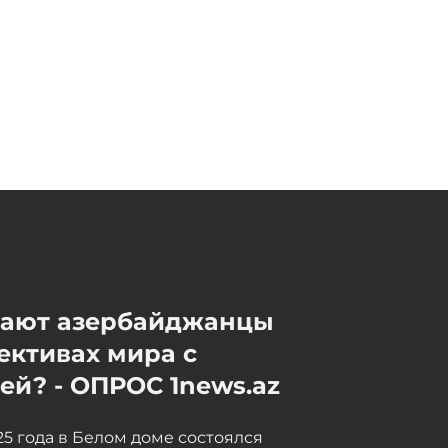
запрещенное вещество
07 / 08 / 2026, 18:30
Начинается суд над тремя
сотрудниками Службы по
мобилизации,
арестованными по делу о
взяточничестве
07 / 08 / 2026, 18:15
мают азербайджанцы
ективах мира с
й? - ОПРОС 1news.az
025 года в Белом доме состоялся