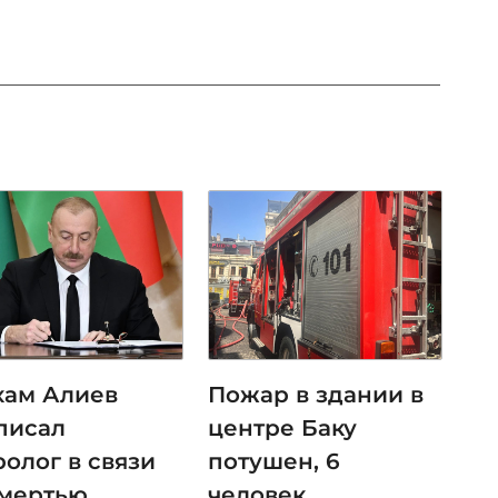
хам Алиев
Пожар в здании в
писал
центре Баку
ролог в связи
потушен, 6
смертью
человек