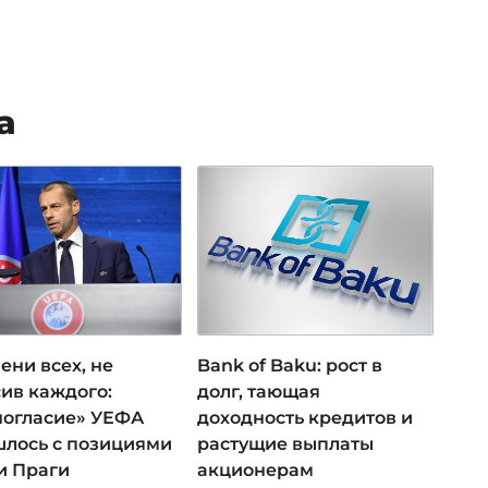
а
ени всех, не
Bank of Baku: рост в
ив каждого:
долг, тающая
ногласие» УЕФА
доходность кредитов и
лось с позициями
растущие выплаты
и Праги
акционерам