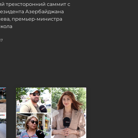
й трехсторонний саммит с
резидента Азербайджана
иева, премьер-министра
кола
37