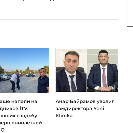
даше напали на
Анар Байрамов уволил
дников İTV,
замдиректора Yeni
авших свадьбу
Klinika
вершеннолетней —
ЕО