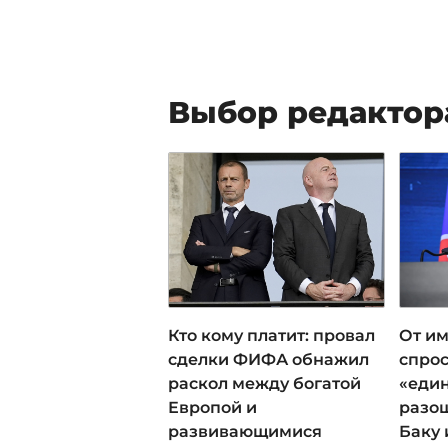
Выбор редактор
Кто кому платит: провал
От им
сделки ФИФА обнажил
спрос
раскол между богатой
«еди
Европой и
разош
развивающимися
Баку 