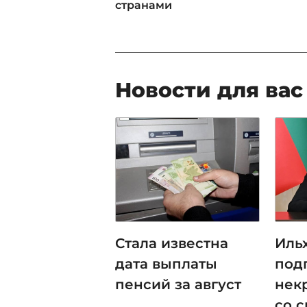
странами
Новости для вас
Стала известна
Иль
дата выплаты
под
пенсий за август
нек
со 