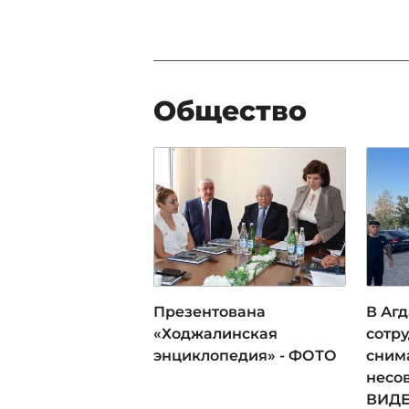
Общество
Презентована
В Аг
«Ходжалинская
сотру
энциклопедия» - ФОТО
сним
несо
ВИД