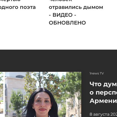
одного поэта
отравились дымом
- ВИДЕО -
ОБНОВЛЕНО
1news TV
Что ду
о персп
Армение
8 августа 2