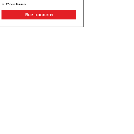
в Сербию
07 / 08 / 2026, 21:40
Все новости
Анар Байрамов уволил
замдиректора Yeni Klinika
07 / 08 / 2026, 21:20
В Лачине вспыхнул пожар
рядом с жилыми домами
07 / 08 / 2026, 21:00
В Бейлагане подросток
утонул в канале
07 / 08 / 2026, 20:33
Турецкий сухогруз
атакован дроном у порта
Новороссийск