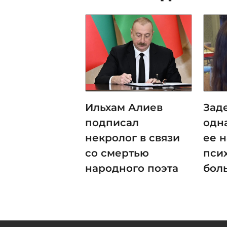
Ильхам Алиев
Зад
подписал
одн
некролог в связи
ее 
со смертью
пси
народного поэта
бол