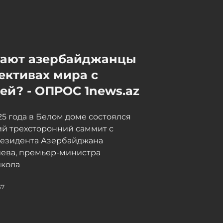
мают азербайджанцы
ективах мира с
й? - ОПРОС 1news.az
025 года в Белом доме состоялся
й трехсторонний саммит с
резидента Азербайджана
иева, премьер-министра
кола
37