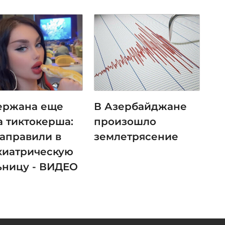
ержана еще
В Азербайджане
а тиктокерша:
произошло
направили в
землетрясение
хиатрическую
ьницу - ВИДЕО