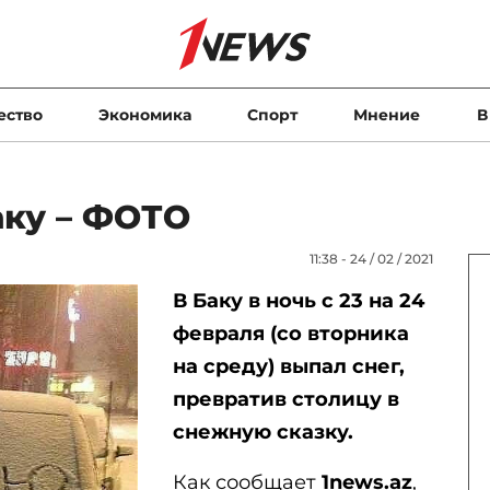
ество
Экономика
Спорт
Мнение
В
ку – ФОТО
11:38 - 24 / 02 / 2021
В Баку в ночь с 23 на 24
февраля (со вторника
на среду) выпал снег,
превратив столицу в
снежную сказку.
Как сообщает
1news.az
,