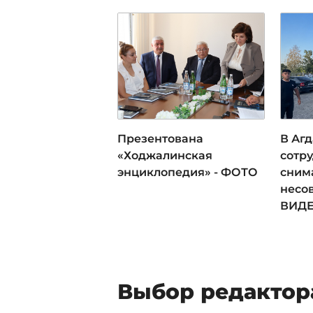
Презентована
В Аг
«Ходжалинская
сотру
энциклопедия» - ФОТО
сним
несо
ВИД
Выбор редактор