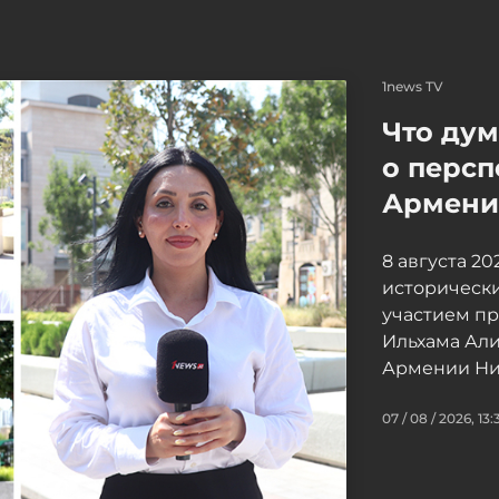
1news TV
Что ду
о персп
Армение
8 августа 2
исторически
участием п
Ильхама Ал
Армении Ни
07 / 08 / 2026, 13: