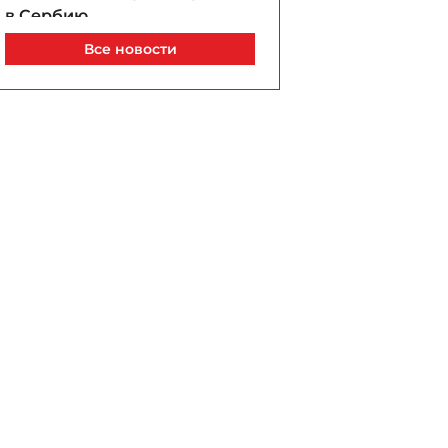
в Сербию
07 / 08 / 2026, 21:40
Все новости
Анар Байрамов уволил
замдиректора Yeni Klinika
07 / 08 / 2026, 21:20
В Лачине вспыхнул пожар
рядом с жилыми домами
07 / 08 / 2026, 21:00
В Бейлагане подросток
утонул в канале
07 / 08 / 2026, 20:33
Турецкий сухогруз
атакован дроном у порта
Новороссийск