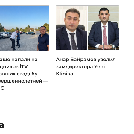
даше напали на
Анар Байрамов уволил
дников İTV,
замдиректора Yeni
авших свадьбу
Klinika
вершеннолетней —
ЕО
а