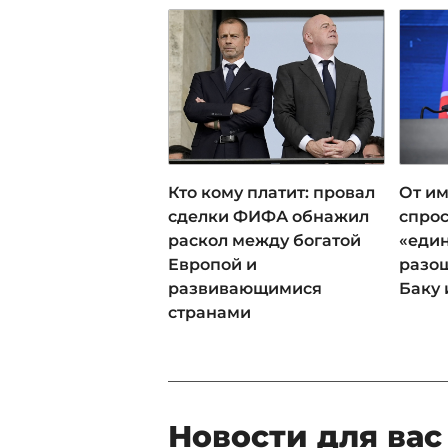
Кто кому платит: провал
От им
сделки ФИФА обнажил
спрос
раскол между богатой
«еди
Европой и
разош
развивающимися
Баку 
странами
Новости для вас