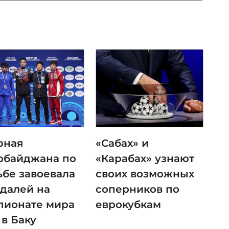
рная
«Сабах» и
рбайджана по
«Карабах» узнают
ьбе завоевала
своих возможных
едалей на
соперников по
пионате мира
еврокубкам
 в Баку