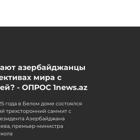
Новые здания и
капитальный ремонт: какие
школы и детсады Баку
обновляют к сентябрю -
ФОТО
Сегодня, 13:14
мают азербайджанцы
ективах мира с
й? - ОПРОС 1news.az
025 года в Белом доме состоялся
й трехсторонний саммит с
резидента Азербайджана
иева, премьер-министра
кола