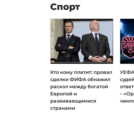
Спорт
Кто кому платит: провал
УЕФА
сделки ФИФА обнажил
суде
раскол между богатой
отве
Европой и
– «Ор
развивающимися
чемп
странами