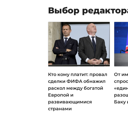
Выбор редактор
Кто кому платит: провал
От им
сделки ФИФА обнажил
спрос
раскол между богатой
«еди
Европой и
разош
развивающимися
Баку 
странами