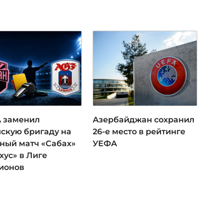
 заменил
Азербайджан сохранил
йскую бригаду на
26-е место в рейтинге
тный матч «Сабах»
УЕФА
хус» в Лиге
ионов