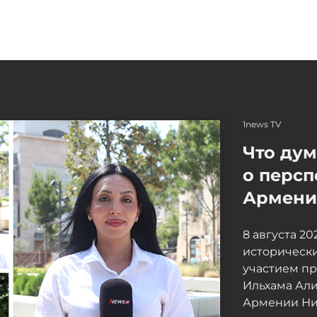
1news TV
Что ду
о персп
Армение
8 августа 2
исторически
участием п
Ильхама Ал
Армении Ни