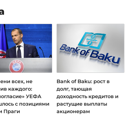
а
ени всех, не
Bank of Baku: рост в
ив каждого:
долг, тающая
ногласие» УЕФА
доходность кредитов и
лось с позициями
растущие выплаты
и Праги
акционерам