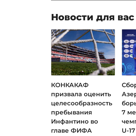
Новости для вас
КОНКАКАФ
Сбо
призвала оценить
Азе
целесообразность
бор
пребывания
7 м
Инфантино во
чем
главе ФИФА
U-17