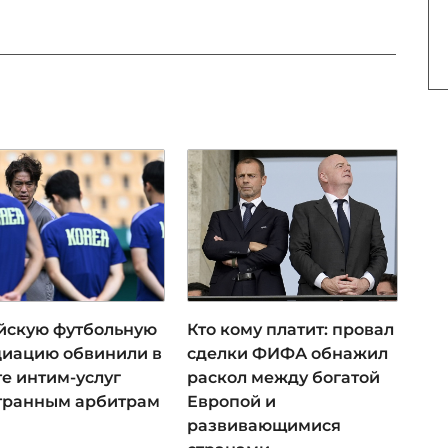
йскую футбольную
Кто кому платит: провал
циацию обвинили в
сделки ФИФА обнажил
е интим-услуг
раскол между богатой
транным арбитрам
Европой и
развивающимися