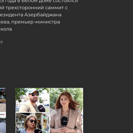
025 года в Белом доме состоялся
наркотиков с
й трехсторонний саммит с
использованием БПЛА -
резидента Азербайджана
ВИДЕО
иева, премьер-министра
08 / 08 / 2026, 18:10
кола
37