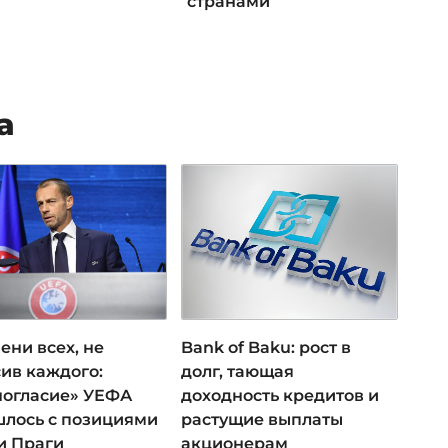
странами
а
ени всех, не
Bank of Baku: рост в
ив каждого:
долг, тающая
ногласие» УЕФА
доходность кредитов и
лось с позициями
растущие выплаты
и Праги
акционерам