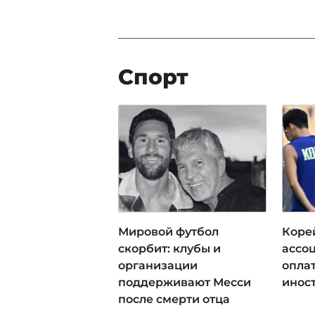
Спорт
Мировой футбол
Коре
скорбит: клубы и
ассо
организации
оплат
поддерживают Месси
инос
после смерти отца