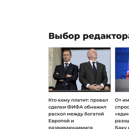
Выбор редактор
Кто кому платит: провал
От им
сделки ФИФА обнажил
спрос
раскол между богатой
«еди
Европой и
разош
развивающимися
Баку 