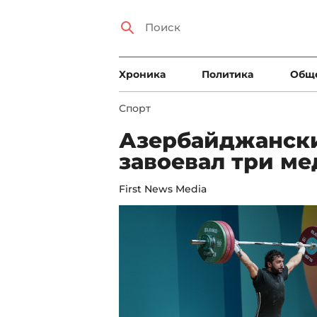
Xроника
Политика
Общ
Спорт
Азербайджански
завоевал три м
First News Media