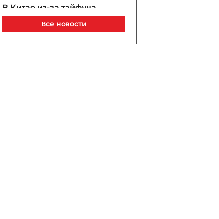
В Китае из-за тайфуна
«Долфин» эвакуированы
Все новости
свыше 420 тысяч человек
08 / 08 / 2026, 21:40
Ильхам Алиев - Трампу:
Азербайджано-
американские отношения
находятся на высшей
точке за 34 года
08 / 08 / 2026, 21:19
На Тайване начались
военные учения по
отражению возможного
нападения - ВИДЕО
08 / 08 / 2026, 21:09