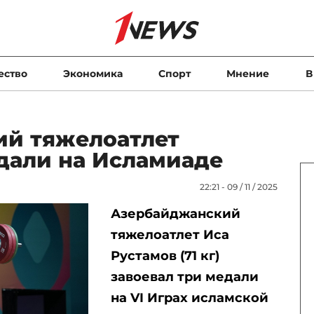
ество
Экономика
Спорт
Мнение
В
й тяжелоатлет
едали на Исламиаде
22:21 - 09 / 11 / 2025
Азербайджанский
тяжелоатлет Иса
Рустамов (71 кг)
завоевал три медали
на VI Играх исламской