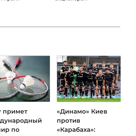
у примет
«Динамо» Киев
дународный
против
нир по
«Карабаха»: