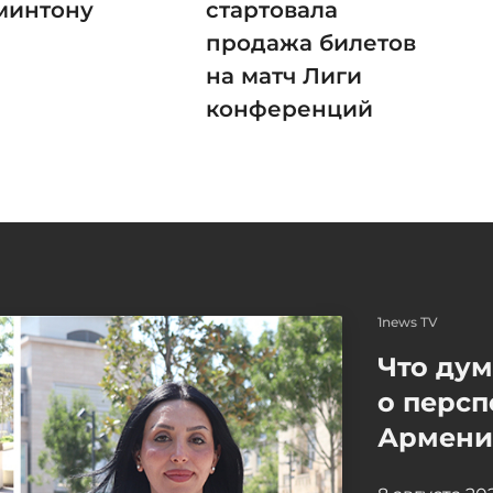
минтону
стартовала
продажа билетов
на матч Лиги
конференций
1news TV
Что ду
о персп
Армение