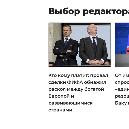
Выбор редактор
Кто кому платит: провал
От им
сделки ФИФА обнажил
спрос
раскол между богатой
«еди
Европой и
разош
развивающимися
Баку 
странами