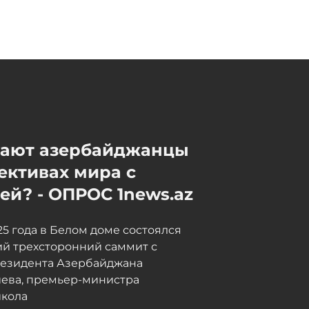
мают азербайджанцы
ективах мира с
й? - ОПРОС 1news.az
025 года в Белом доме состоялся
й трехсторонний саммит с
резидента Азербайджана
иева, премьер-министра
кола