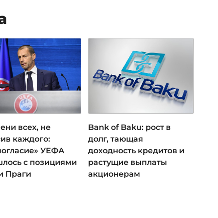
а
ени всех, не
Bank of Baku: рост в
ив каждого:
долг, тающая
ногласие» УЕФА
доходность кредитов и
лось с позициями
растущие выплаты
и Праги
акционерам