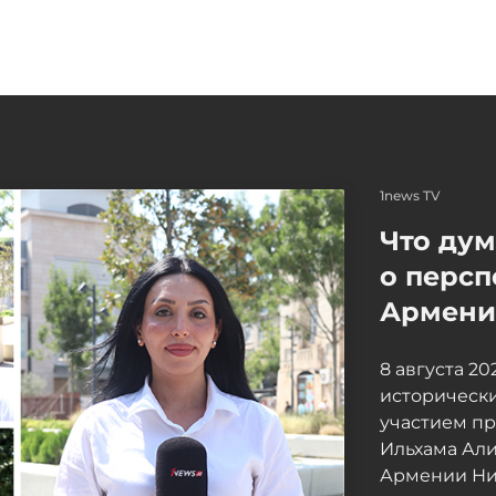
1news TV
Что ду
о персп
Армение
8 августа 2
исторически
участием п
Ильхама Ал
Армении Ни