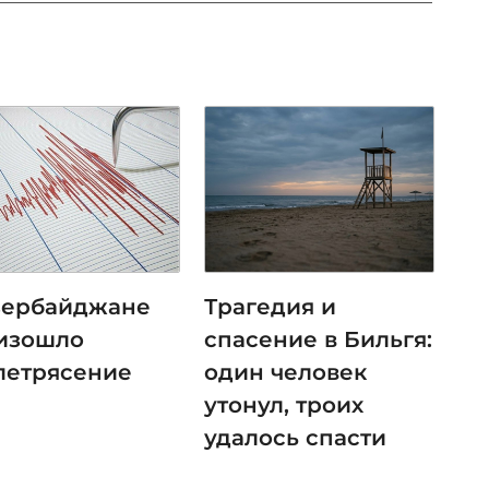
зербайджане
Трагедия и
изошло
спасение в Бильгя:
летрясение
один человек
утонул, троих
удалось спасти