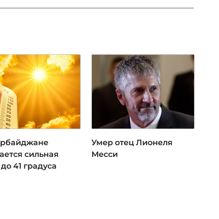
ербайджане
Умер отец Лионеля
ается сильная
Месси
до 41 градуса